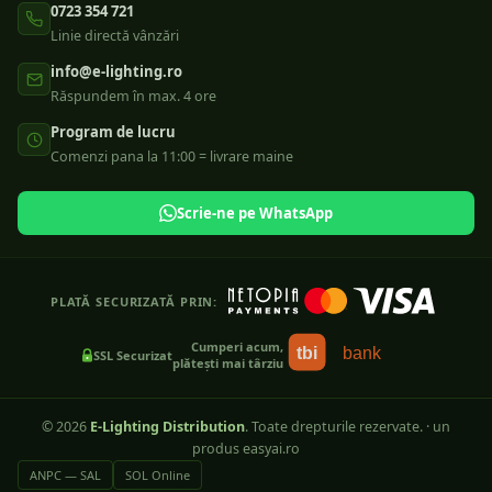
0723 354 721
Linie directă vânzări
info@e-lighting.ro
Răspundem în max. 4 ore
Program de lucru
Comenzi pana la 11:00 = livrare maine
Scrie-ne pe WhatsApp
PLATĂ SECURIZATĂ PRIN:
Cumperi acum,
tbi
bank
SSL Securizat
plătești mai târziu
©
2026
E-Lighting Distribution
. Toate drepturile rezervate.
·
un
produs easyai.ro
ANPC — SAL
SOL Online