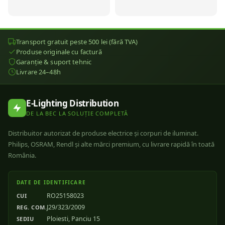
Transport gratuit peste 500 lei (fără TVA)
Produse originale cu factură
Garanție & suport tehnic
Livrare 24–48h
E-Lighting Distribution
DE LA BEC LA SOLUȚIE COMPLETĂ
Distribuitor autorizat de produse electrice și corpuri de iluminat.
Philips, OSRAM, Rendl și alte mărci premium, cu livrare rapidă în toată
România.
DATE DE IDENTIFICARE
RO25158023
CUI
J29/323/2009
REG. COM.
Ploiesti, Panciu 15
SEDIU