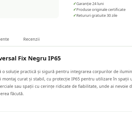
✓
Garanție 24 luni
✓
Produse originale certificate
✓
Retururi gratuite 30 zile
ente
Recenzii
ersal Fix Negru IP65
 o soluție practică și sigură pentru integrarea corpurilor de ilum
montaj curat și stabil, cu protecție IP65 pentru utilizare în spații
erciale sau spații cu cerințe ridicate de fiabilitate, unde ai nevoie
gerea făcută.