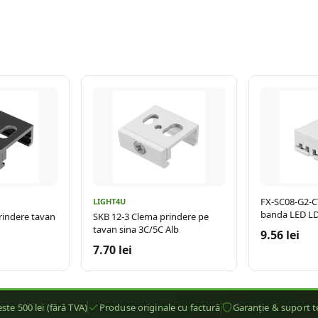
FX-SC08-G2-C
LIGHT4U
banda LED L
rindere tavan
SKB 12-3 Clema prindere pe
tavan sina 3C/5C Alb
9.56 lei
7.70 lei
ste 500 lei (fără TVA)
Produse originale cu factură
Garanție & suport t