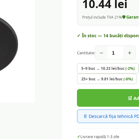
10.44
lei
🛡️ Gara
Prețul include TVA 21%
✓ În stoc —
14
bucăți disponi
−
+
Cantitate:
5–9 buc
→
10.23
lei/buc
(-
2
%)
25+ buc
→
9.81
lei/buc
(-
6
%)
🛒 A
📄 Descarcă fișa tehnică P
✓
Livrare rapidă 1-3 zile