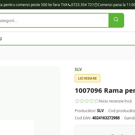
ita pentru comenzi peste 500 lei fara TVA
📞
0723 354 721
🕐
Comenzi pana la 11:00
g
SLV
LICHIDARE
1007096 Rama pen
Nicio recenzie încă
Producător:
SLV
|
Cod producăto
Cod EAN:
4024163272988
|
Gamă