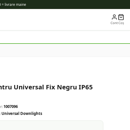
 = livrare maine
Cont
Coș
tru Universal Fix Negru IP65
r:
1007096
:
Universal Downlights