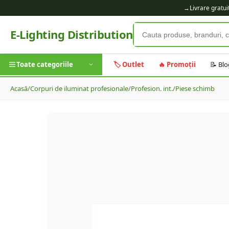
→
Livrare gratu
E-Lighting Distribution
Toate categoriile
🏷️ Outlet
🔥 Promoții
📝 Blo
Acasă
/
Corpuri de iluminat profesionale
/
Profesion. int.
/
Piese schimb