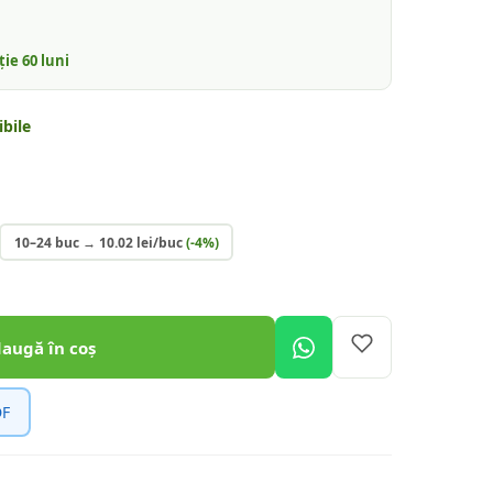
nție
60
luni
bile
10–24 buc
→
10.02
lei/buc
(-
4
%)
daugă în coș
DF