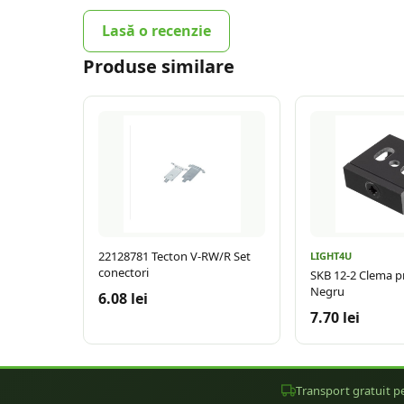
Lasă o recenzie
Produse similare
22128781 Tecton V-RW/R Set
LIGHT4U
conectori
SKB 12-2 Clema p
Negru
6.08 lei
7.70 lei
Transport gratuit pe