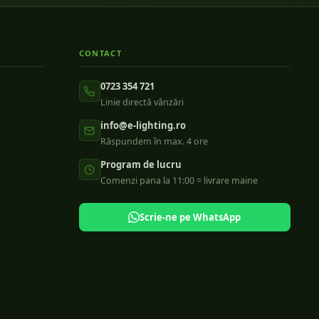
CONTACT
0723 354 721
Linie directă vânzări
info@e-lighting.ro
Răspundem în max. 4 ore
Program de lucru
Comenzi pana la 11:00 = livrare maine
Scrie-ne pe WhatsApp