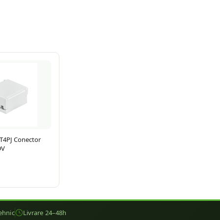
T4PJ Conector
DV
ehnic
Livrare 24–48h