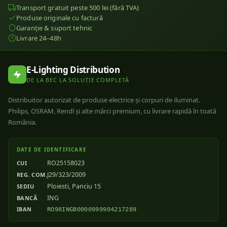
Transport gratuit peste 500 lei (fără TVA)
Produse originale cu factură
Garanție & suport tehnic
Livrare 24–48h
E-Lighting Distribution
DE LA BEC LA SOLUȚIE COMPLETĂ
Distribuitor autorizat de produse electrice și corpuri de iluminat.
Philips, OSRAM, Rendl și alte mărci premium, cu livrare rapidă în toată
România.
DATE DE IDENTIFICARE
RO25158023
CUI
J29/323/2009
REG. COM.
Ploiesti, Panciu 15
SEDIU
ING
BANCĂ
IBAN
RO98INGB0000999904217289