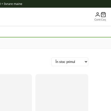
 = livrare maine
Cont
Coș