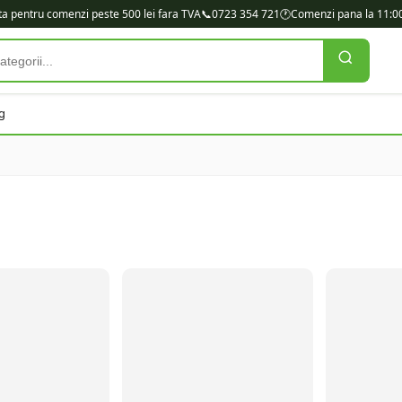
ita pentru comenzi peste 500 lei fara TVA
📞
0723 354 721
🕐
Comenzi pana la 11:00
g