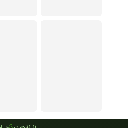
ehnic
Livrare 24–48h