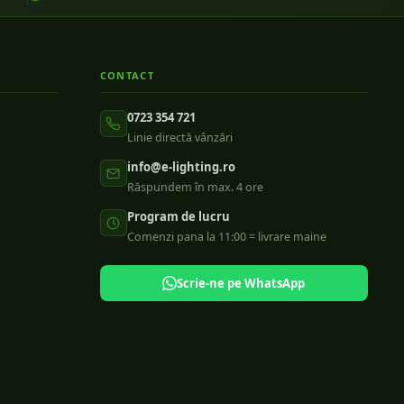
CONTACT
0723 354 721
Linie directă vânzări
info@e-lighting.ro
Răspundem în max. 4 ore
Program de lucru
Comenzi pana la 11:00 = livrare maine
Scrie-ne pe WhatsApp