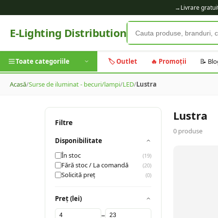
→
Livrare gratu
E-Lighting Distribution
Toate categoriile
🏷️ Outlet
🔥 Promoții
📝 Blo
Acasă
/
Surse de iluminat - becuri/lampi
/
LED
/
Lustra
Lustra
Filtre
0
produse
Disponibilitate
În stoc
(
19
)
Fără stoc / La comandă
(
20
)
Solicită preț
(
0
)
Preț (lei)
–