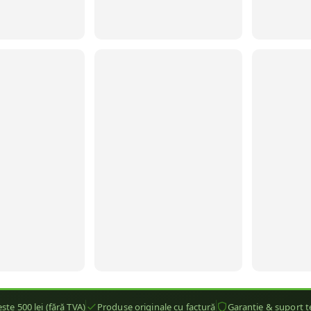
ste 500 lei (fără TVA)
Produse originale cu factură
Garanție & suport t