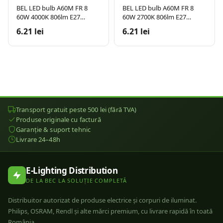
BEL LED bulb A60M FR 8
BEL LED bulb A60M FR 8
60W 4000K 806lm E27
60W 2700K 806lm E27
15.000h
15.000h
6.21 lei
6.21 lei
Transport gratuit peste 500 lei (fără TVA)
Produse originale cu factură
Garanție & suport tehnic
Livrare 24–48h
E-Lighting Distribution
DE LA BEC LA SOLUȚIE COMPLETĂ
Distribuitor autorizat de produse electrice și corpuri de iluminat.
Philips, OSRAM, Rendl și alte mărci premium, cu livrare rapidă în toată
România.