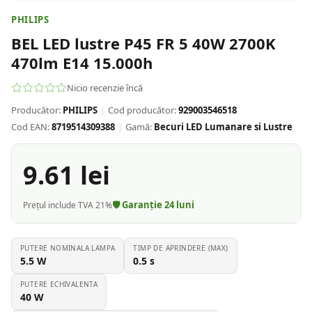
PHILIPS
BEL LED lustre P45 FR 5 40W 2700K
470lm E14 15.000h
Nicio recenzie încă
Producător:
PHILIPS
|
Cod producător:
929003546518
Cod EAN:
8719514309388
|
Gamă:
Becuri LED Lumanare si Lustre
9.61
lei
🛡️ Garanție
24
luni
Prețul include TVA 21%
PUTERE NOMINALA LAMPA
TIMP DE APRINDERE (MAX)
5.5
W
0.5
s
PUTERE ECHIVALENTA
40
W