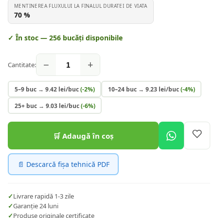
MENTINEREA FLUXULUI LA FINALUL DURATEI DE VIATA
70
%
✓ În stoc —
256
bucăți disponibile
−
+
Cantitate:
5–9 buc
→
9.42
lei/buc
(-
2
%)
10–24 buc
→
9.23
lei/buc
(-
4
%)
25+ buc
→
9.03
lei/buc
(-
6
%)
🛒 Adaugă în coș
📄 Descarcă fișa tehnică PDF
✓
Livrare rapidă 1-3 zile
✓
Garanție 24 luni
✓
Produse originale certificate