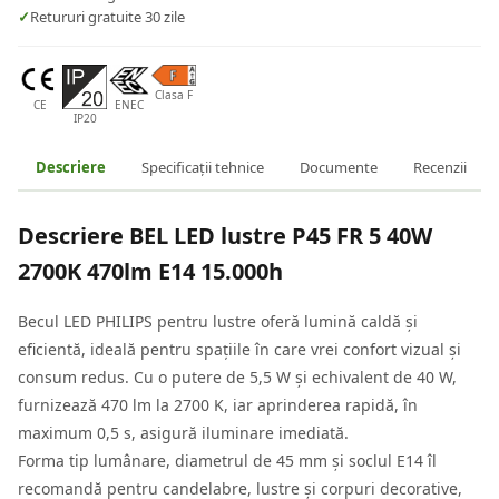
✓
Retururi gratuite 30 zile
Clasa F
CE
ENEC
IP20
Descriere
Specificații tehnice
Documente
Recenzii
Descriere
BEL LED lustre P45 FR 5 40W
2700K 470lm E14 15.000h
Becul LED PHILIPS pentru lustre oferă lumină caldă și
eficientă, ideală pentru spațiile în care vrei confort vizual și
consum redus. Cu o putere de 5,5 W și echivalent de 40 W,
furnizează 470 lm la 2700 K, iar aprinderea rapidă, în
maximum 0,5 s, asigură iluminare imediată.
Forma tip lumânare, diametrul de 45 mm și soclul E14 îl
recomandă pentru candelabre, lustre și corpuri decorative,