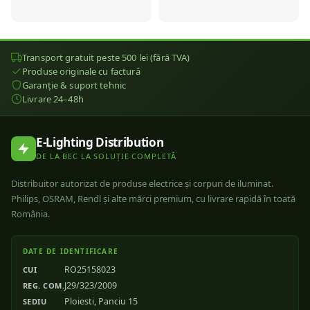
Transport gratuit peste 500 lei (fără TVA)
Produse originale cu factură
Garanție & suport tehnic
Livrare 24–48h
E-Lighting Distribution
DE LA BEC LA SOLUȚIE COMPLETĂ
Distribuitor autorizat de produse electrice și corpuri de iluminat.
Philips, OSRAM, Rendl și alte mărci premium, cu livrare rapidă în toată
România.
DATE DE IDENTIFICARE
RO25158023
CUI
J29/323/2009
REG. COM.
Ploiesti, Panciu 15
SEDIU