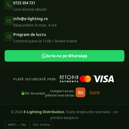
0723 354 721
Linie directă vânzări
info@e-lighting.ro
Răspundem în max. 4 ore
Program de lucru
Comenzi pana la 11:00 = livrare maine
Scrie-ne pe WhatsApp
PLATĂ SECURIZATĂ PRIN:
Cumperi acum,
tbi
bank
SSL Securizat
plătești mai târziu
©
2026
E-Lighting Distribution
. Toate drepturile rezervate.
·
un
produs easyai.ro
ANPC — SAL
SOL Online