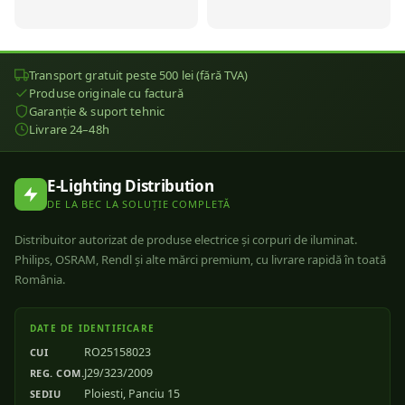
Transport gratuit peste 500 lei (fără TVA)
Produse originale cu factură
Garanție & suport tehnic
Livrare 24–48h
E-Lighting Distribution
DE LA BEC LA SOLUȚIE COMPLETĂ
Distribuitor autorizat de produse electrice și corpuri de iluminat.
Philips, OSRAM, Rendl și alte mărci premium, cu livrare rapidă în toată
România.
DATE DE IDENTIFICARE
RO25158023
CUI
J29/323/2009
REG. COM.
Ploiesti, Panciu 15
SEDIU