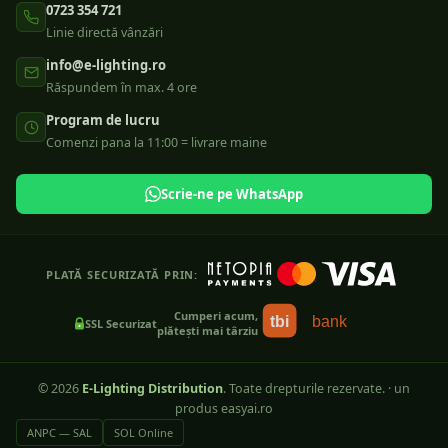
0723 354 721
Linie directă vânzări
info@e-lighting.ro
Răspundem în max. 4 ore
Program de lucru
Comenzi pana la 11:00 = livrare maine
Scrie-ne pe WhatsApp
PLATĂ SECURIZATĂ PRIN:
Cumperi acum,
tbi
bank
SSL Securizat
plătești mai târziu
©
2026
E-Lighting Distribution
. Toate drepturile rezervate.
·
un
produs easyai.ro
ANPC — SAL
SOL Online