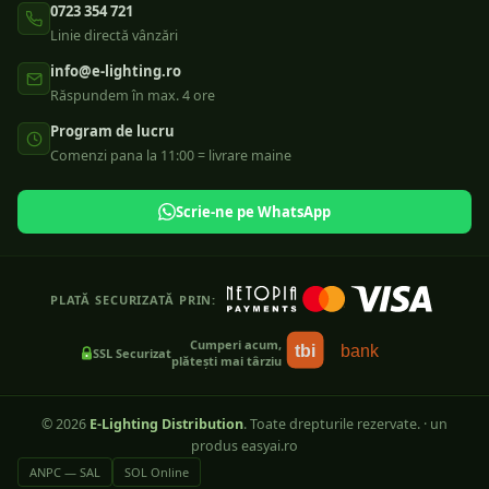
0723 354 721
Linie directă vânzări
info@e-lighting.ro
Răspundem în max. 4 ore
Program de lucru
Comenzi pana la 11:00 = livrare maine
Scrie-ne pe WhatsApp
PLATĂ SECURIZATĂ PRIN:
Cumperi acum,
tbi
bank
SSL Securizat
plătești mai târziu
©
2026
E-Lighting Distribution
. Toate drepturile rezervate.
·
un
produs easyai.ro
ANPC — SAL
SOL Online