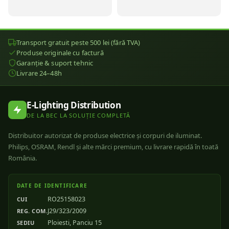
Transport gratuit peste 500 lei (fără TVA)
Produse originale cu factură
Garanție & suport tehnic
Livrare 24–48h
E-Lighting Distribution
DE LA BEC LA SOLUȚIE COMPLETĂ
Distribuitor autorizat de produse electrice și corpuri de iluminat.
Philips, OSRAM, Rendl și alte mărci premium, cu livrare rapidă în toată
România.
DATE DE IDENTIFICARE
RO25158023
CUI
J29/323/2009
REG. COM.
Ploiesti, Panciu 15
SEDIU