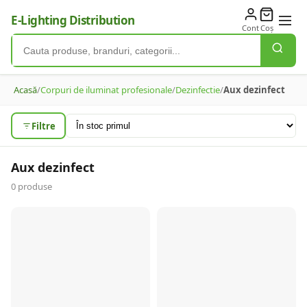
E-Lighting Distribution
Cont
Coș
Acasă
/
Corpuri de iluminat profesionale
/
Dezinfectie
/
Aux dezinfect
Filtre
Aux dezinfect
0
produse