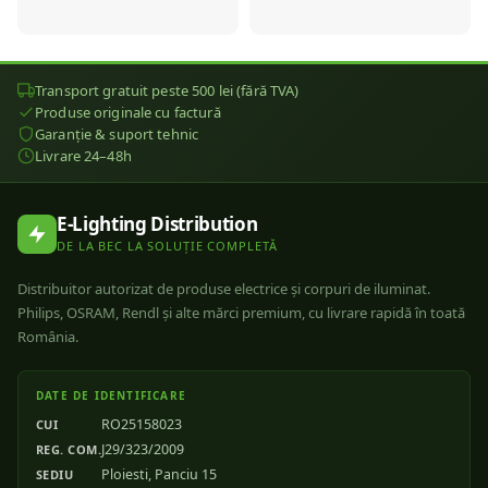
Transport gratuit peste 500 lei (fără TVA)
Produse originale cu factură
Garanție & suport tehnic
Livrare 24–48h
E-Lighting Distribution
DE LA BEC LA SOLUȚIE COMPLETĂ
Distribuitor autorizat de produse electrice și corpuri de iluminat.
Philips, OSRAM, Rendl și alte mărci premium, cu livrare rapidă în toată
România.
DATE DE IDENTIFICARE
RO25158023
CUI
J29/323/2009
REG. COM.
Ploiesti, Panciu 15
SEDIU