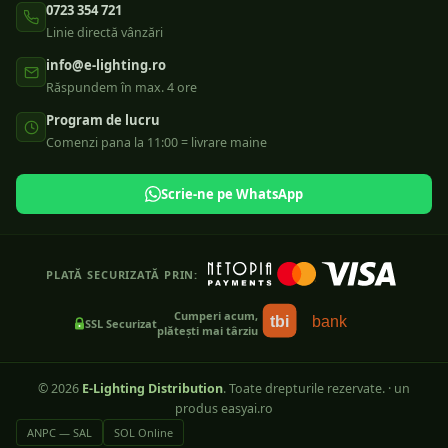
0723 354 721
Linie directă vânzări
info@e-lighting.ro
Răspundem în max. 4 ore
Program de lucru
Comenzi pana la 11:00 = livrare maine
Scrie-ne pe WhatsApp
PLATĂ SECURIZATĂ PRIN:
Cumperi acum,
tbi
bank
SSL Securizat
plătești mai târziu
©
2026
E-Lighting Distribution
. Toate drepturile rezervate.
·
un
produs easyai.ro
ANPC — SAL
SOL Online