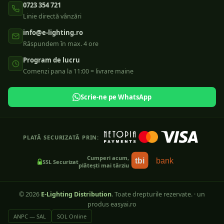
0723 354 721
Linie directă vânzări
info@e-lighting.ro
Răspundem în max. 4 ore
Program de lucru
Comenzi pana la 11:00 = livrare maine
Scrie-ne pe WhatsApp
PLATĂ SECURIZATĂ PRIN:
Cumperi acum,
tbi
bank
SSL Securizat
plătești mai târziu
©
2026
E-Lighting Distribution
. Toate drepturile rezervate.
·
un
produs easyai.ro
ANPC — SAL
SOL Online