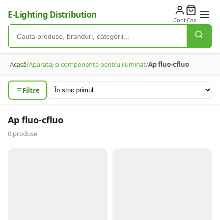
E-Lighting Distribution
Cont
Coș
Acasă
/
Aparataj si componente pentru iluminat
/
Ap fluo-cfluo
Filtre
Ap fluo-cfluo
0
produse