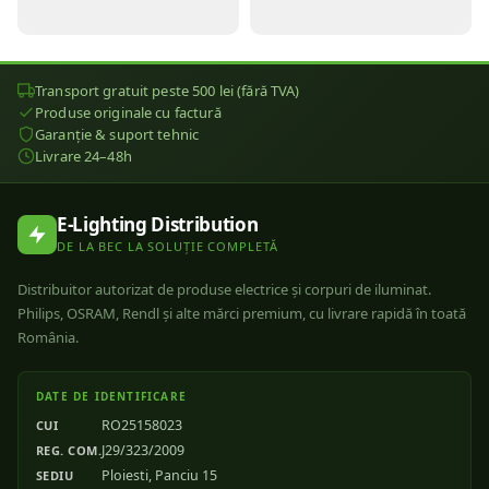
Transport gratuit peste 500 lei (fără TVA)
Produse originale cu factură
Garanție & suport tehnic
Livrare 24–48h
E-Lighting Distribution
DE LA BEC LA SOLUȚIE COMPLETĂ
Distribuitor autorizat de produse electrice și corpuri de iluminat.
Philips, OSRAM, Rendl și alte mărci premium, cu livrare rapidă în toată
România.
DATE DE IDENTIFICARE
RO25158023
CUI
J29/323/2009
REG. COM.
Ploiesti, Panciu 15
SEDIU