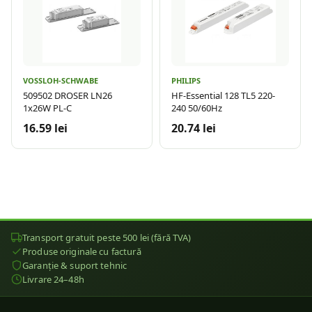
VOSSLOH-SCHWABE
PHILIPS
509502 DROSER LN26
HF-Essential 128 TL5 220-
1x26W PL-C
240 50/60Hz
16.59 lei
20.74 lei
Transport gratuit peste 500 lei (fără TVA)
Produse originale cu factură
Garanție & suport tehnic
Livrare 24–48h