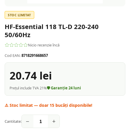
STOC LIMITAT
HF-Essential 118 TL-D 220-240
50/60Hz
Nicio recenzie încă
Cod EAN:
8718291668657
20.74
lei
🛡️ Garanție
24
luni
Prețul include TVA 21%
⚠️ Stoc limitat — doar
15
bucăți disponibile!
−
+
Cantitate: