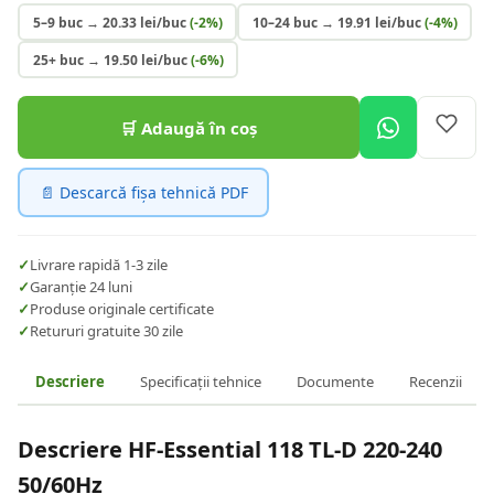
5–9 buc
→
20.33
lei/buc
(-
2
%)
10–24 buc
→
19.91
lei/buc
(-
4
%)
25+ buc
→
19.50
lei/buc
(-
6
%)
🛒 Adaugă în coș
📄 Descarcă fișa tehnică PDF
✓
Livrare rapidă 1-3 zile
✓
Garanție 24 luni
✓
Produse originale certificate
✓
Retururi gratuite 30 zile
Descriere
Specificații tehnice
Documente
Recenzii
Descriere
HF-Essential 118 TL-D 220-240
50/60Hz