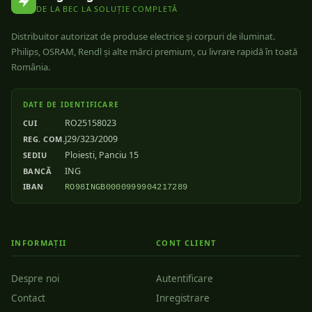
DE LA BEC LA SOLUȚIE COMPLETĂ
Distribuitor autorizat de produse electrice și corpuri de iluminat.
Philips, OSRAM, Rendl și alte mărci premium, cu livrare rapidă în toată
România.
DATE DE IDENTIFICARE
RO25158023
CUI
J29/323/2009
REG. COM.
Ploiesti, Panciu 15
SEDIU
ING
BANCĂ
IBAN
RO98INGB0000999904217289
INFORMAȚII
CONT CLIENT
Despre noi
Autentificare
Contact
Inregistrare