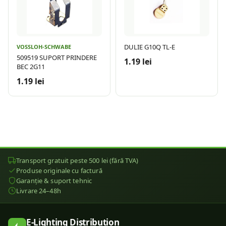
DULIE G10Q TL-E
VOSSLOH-SCHWABE
509519 SUPORT PRINDERE
1.19 lei
BEC 2G11
1.19 lei
Transport gratuit peste 500 lei (fără TVA)
Produse originale cu factură
Garanție & suport tehnic
Livrare 24–48h
E-Lighting Distribution