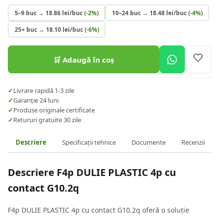
5–9 buc
→
18.86
lei/buc
(-
2
%)
10–24 buc
→
18.48
lei/buc
(-
4
%)
25+ buc
→
18.10
lei/buc
(-
6
%)
🛒 Adaugă în coș
✓
Livrare rapidă 1-3 zile
✓
Garanție 24 luni
✓
Produse originale certificate
✓
Retururi gratuite 30 zile
Descriere
Specificații tehnice
Documente
Recenzii
Descriere
F4p DULIE PLASTIC 4p cu
contact G10.2q
F4p DULIE PLASTIC 4p cu contact G10.2q oferă o soluție