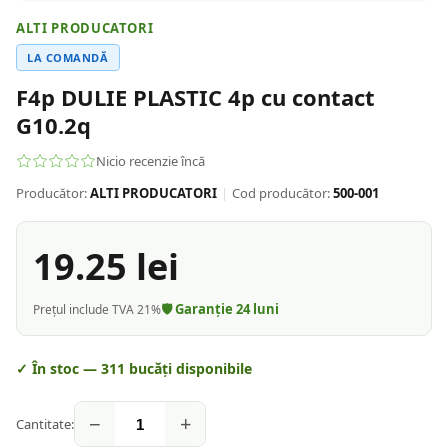
ALTI PRODUCATORI
LA COMANDĂ
F4p DULIE PLASTIC 4p cu contact
G10.2q
Nicio recenzie încă
Producător:
ALTI PRODUCATORI
|
Cod producător:
500-001
19.25
lei
🛡️ Garanție
24
luni
Prețul include TVA 21%
✓ În stoc —
311
bucăți disponibile
−
+
Cantitate: