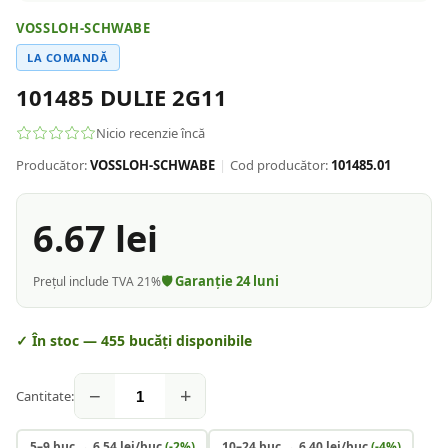
VOSSLOH-SCHWABE
LA COMANDĂ
101485 DULIE 2G11
Nicio recenzie încă
Producător:
VOSSLOH-SCHWABE
|
Cod producător:
101485.01
6.67
lei
🛡️ Garanție
24
luni
Prețul include TVA 21%
✓ În stoc —
455
bucăți disponibile
−
+
Cantitate:
5–9 buc
→
6.54
lei/buc
(-
2
%)
10–24 buc
→
6.40
lei/buc
(-
4
%)