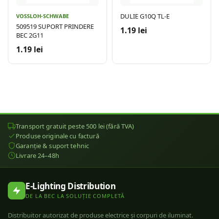
DULIE G10Q TL-E
VOSSLOH-SCHWABE
509519 SUPORT PRINDERE
1.19 lei
BEC 2G11
1.19 lei
Transport gratuit peste 500 lei (fără TVA)
Produse originale cu factură
Garanție & suport tehnic
Livrare 24–48h
E-Lighting Distribution
DE LA BEC LA SOLUȚIE COMPLETĂ
Distribuitor autorizat de produse electrice și corpuri de iluminat.