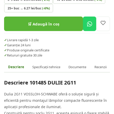
25+ buc
→
6.27
lei/buc
(-
6
%)
🛒 Adaugă în coș
✓
Livrare rapidă 1-3 zile
✓
Garanție 24 luni
✓
Produse originale certificate
✓
Retururi gratuite 30 zile
Descriere
Specificații tehnice
Documente
Recenzii
Descriere
101485 DULIE 2G11
Dulia 2G11 VOSSLOH-SCHWABE oferă o soluție sigură și
eficientă pentru montajul lămpilor compacte fluorescente în
aplicații profesionale de iluminat.
Construită pentru soclu 2G11, aceasta asigură o fixare stabilă