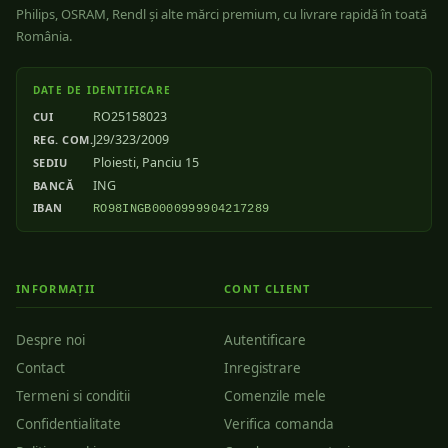
Philips, OSRAM, Rendl și alte mărci premium, cu livrare rapidă în toată
România.
DATE DE IDENTIFICARE
RO25158023
CUI
J29/323/2009
REG. COM.
Ploiesti, Panciu 15
SEDIU
ING
BANCĂ
IBAN
RO98INGB0000999904217289
INFORMAȚII
CONT CLIENT
Despre noi
Autentificare
Contact
Inregistrare
Termeni si conditii
Comenzile mele
Confidentialitate
Verifica comanda