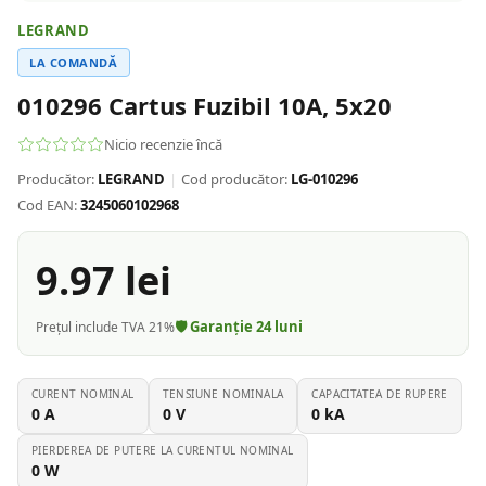
LEGRAND
LA COMANDĂ
010296 Cartus Fuzibil 10A, 5x20
Nicio recenzie încă
Producător:
LEGRAND
|
Cod producător:
LG-010296
Cod EAN:
3245060102968
9.97
lei
🛡️ Garanție
24
luni
Prețul include TVA 21%
CURENT NOMINAL
TENSIUNE NOMINALA
CAPACITATEA DE RUPERE
0
A
0
V
0
kA
PIERDEREA DE PUTERE LA CURENTUL NOMINAL
0
W