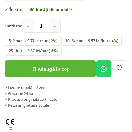
✓ În stoc —
60
bucăți disponibile
−
+
Cantitate:
5–9 buc
→
9.77
lei/buc
(-
2
%)
10–24 buc
→
9.57
lei/buc
(-
4
%)
25+ buc
→
9.37
lei/buc
(-
6
%)
🛒 Adaugă în coș
✓
Livrare rapidă 1-3 zile
✓
Garanție 24 luni
✓
Produse originale certificate
✓
Retururi gratuite 30 zile
CE