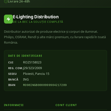
Livrare 24–48h
E-Lighting Distribution
DE LA BEC LA SOLUȚIE COMPLETĂ
Distribuitor autorizat de produse electrice și corpuri de iluminat.
Philips, OSRAM, Rendl și alte mărci premium, cu livrare rapidă în toată
România.
DATE DE IDENTIFICARE
RO25158023
CUI
J29/323/2009
REG. COM.
Ploiesti, Panciu 15
SEDIU
ING
BANCĂ
IBAN
RO98INGB0000999904217289
INFORMAȚII
CONT CLIENT