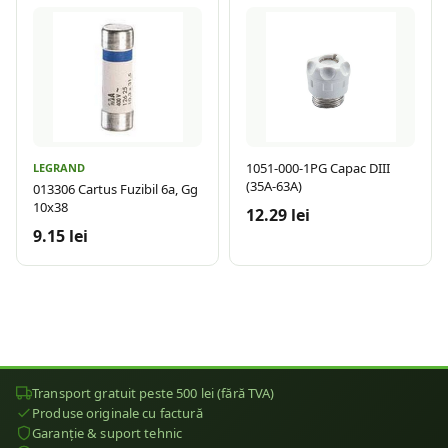
1051-000-1PG Capac DIII
LEGRAND
(35A-63A)
013306 Cartus Fuzibil 6a, Gg
10x38
12.29 lei
9.15 lei
Transport gratuit peste 500 lei (fără TVA)
Produse originale cu factură
Garanție & suport tehnic