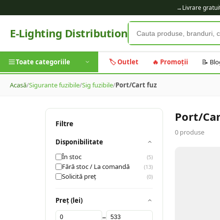
→
Livrare gratu
E-Lighting Distribution
Toate categoriile
🏷️ Outlet
🔥 Promoții
📝 Blo
Acasă
/
Sigurante fuzibile
/
Sig fuzibile
/
Port/Cart fuz
Port/Car
Filtre
0
produse
Disponibilitate
În stoc
(
5
)
Fără stoc / La comandă
(
13
)
Solicită preț
(
0
)
Preț (lei)
–