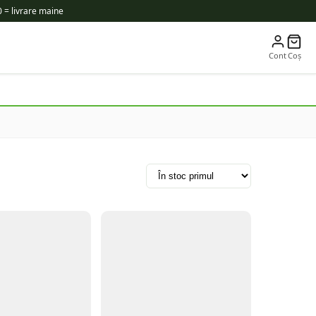
 = livrare maine
Cont
Coș