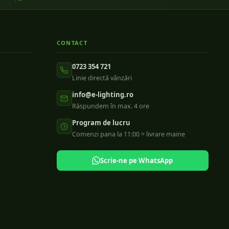
CONTACT
0723 354 721
Linie directă vânzări
info@e-lighting.ro
Răspundem în max. 4 ore
Program de lucru
Comenzi pana la 11:00 = livrare maine
Scrie-ne pe WhatsApp