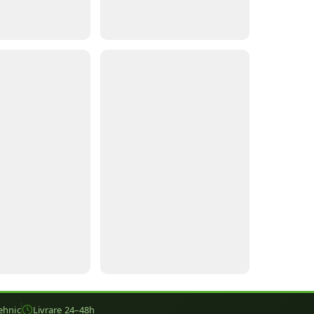
ehnic
Livrare 24–48h