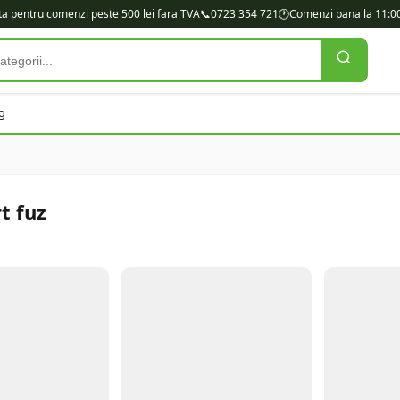
ita pentru comenzi peste 500 lei fara TVA
📞
0723 354 721
🕐
Comenzi pana la 11:00
g
t fuz