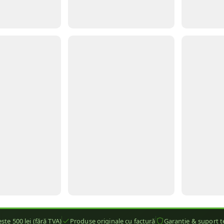
ste 500 lei (fără TVA)
Produse originale cu factură
Garanție & suport t