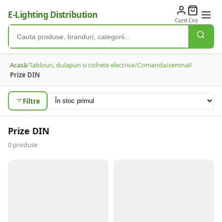
E-Lighting Distribution
Cont
Coș
Acasă
/
Tablouri, dulapuri si cofrete electrice
/
Comanda/semnal
/
Prize DIN
Filtre
Prize DIN
0
produse