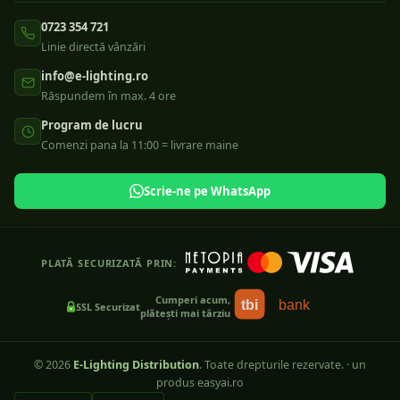
0723 354 721
Linie directă vânzări
info@e-lighting.ro
Răspundem în max. 4 ore
Program de lucru
Comenzi pana la 11:00 = livrare maine
Scrie-ne pe WhatsApp
PLATĂ SECURIZATĂ PRIN:
Cumperi acum,
tbi
bank
SSL Securizat
plătești mai târziu
©
2026
E-Lighting Distribution
. Toate drepturile rezervate.
·
un
produs easyai.ro