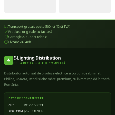
Transport gratuit peste 500 lei (fără TVA)
Produse originale cu factură
Garanție & suport tehnic
Livrare 24–48h
E-Lighting Distribution
DE LA BEC LA SOLUȚIE COMPLETĂ
Distribuitor autorizat de produse electrice și corpuri de iluminat.
Philips, OSRAM, Rendl și alte mărci premium, cu livrare rapidă în toată
România.
DATE DE IDENTIFICARE
RO25158023
CUI
J29/323/2009
REG. COM.