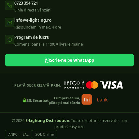
0723 354 721
Linie directă vânzări
info@e-lighting.ro
Răspundem în max. 4 ore
Program de lucru
Comenzi pana la 11:00 = livrare maine
Scrie-ne pe WhatsApp
PLATĂ SECURIZATĂ PRIN:
Cumperi acum,
tbi
bank
SSL Securizat
plătești mai târziu
©
2026
E-Lighting Distribution
. Toate drepturile rezervate.
·
un
produs easyai.ro
ANPC — SAL
SOL Online