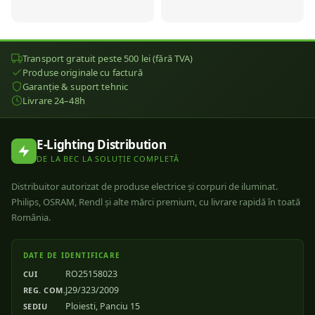
Transport gratuit peste 500 lei (fără TVA)
Produse originale cu factură
Garanție & suport tehnic
Livrare 24–48h
E-Lighting Distribution
DE LA BEC LA SOLUȚIE COMPLETĂ
Distribuitor autorizat de produse electrice și corpuri de iluminat.
Philips, OSRAM, Rendl și alte mărci premium, cu livrare rapidă în toată
România.
DATE DE IDENTIFICARE
RO25158023
CUI
J29/323/2009
REG. COM.
Ploiesti, Panciu 15
SEDIU