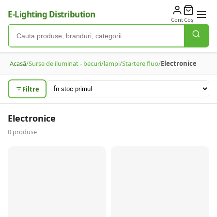
E-Lighting Distribution
Cont
Coș
Acasă
/
Surse de iluminat - becuri/lampi
/
Startere fluo
/
Electronice
Filtre
Electronice
0
produse