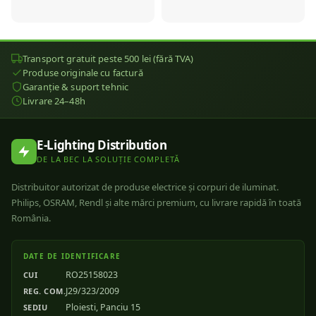
Transport gratuit peste 500 lei (fără TVA)
Produse originale cu factură
Garanție & suport tehnic
Livrare 24–48h
E-Lighting Distribution
DE LA BEC LA SOLUȚIE COMPLETĂ
Distribuitor autorizat de produse electrice și corpuri de iluminat.
Philips, OSRAM, Rendl și alte mărci premium, cu livrare rapidă în toată
România.
DATE DE IDENTIFICARE
RO25158023
CUI
J29/323/2009
REG. COM.
Ploiesti, Panciu 15
SEDIU