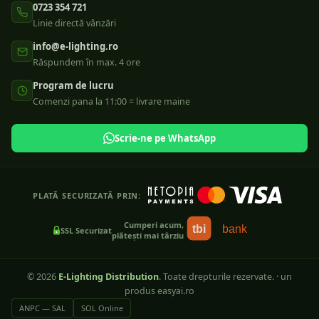
0723 354 721
Linie directă vânzări
info@e-lighting.ro
Răspundem în max. 4 ore
Program de lucru
Comenzi pana la 11:00 = livrare maine
Scrie-ne pe WhatsApp
PLATĂ SECURIZATĂ PRIN:
Cumperi acum,
tbi
bank
SSL Securizat
plătești mai târziu
©
2026
E-Lighting Distribution
. Toate drepturile rezervate.
·
un
produs easyai.ro
ANPC — SAL
SOL Online