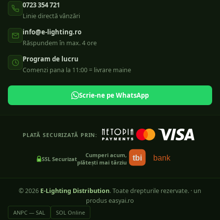
0723 354 721
Linie directă vânzări
info@e-lighting.ro
Răspundem în max. 4 ore
Program de lucru
Comenzi pana la 11:00 = livrare maine
Scrie-ne pe WhatsApp
PLATĂ SECURIZATĂ PRIN:
Cumperi acum,
tbi
bank
SSL Securizat
plătești mai târziu
©
2026
E-Lighting Distribution
. Toate drepturile rezervate.
·
un
produs easyai.ro
ANPC — SAL
SOL Online