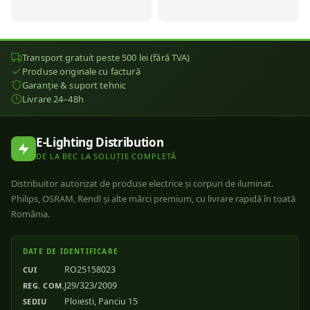
Transport gratuit peste 500 lei (fără TVA)
Produse originale cu factură
Garanție & suport tehnic
Livrare 24–48h
E-Lighting Distribution
DE LA BEC LA SOLUȚIE COMPLETĂ
Distribuitor autorizat de produse electrice și corpuri de iluminat.
Philips, OSRAM, Rendl și alte mărci premium, cu livrare rapidă în toată
România.
DATE DE IDENTIFICARE
RO25158023
CUI
J29/323/2009
REG. COM.
Ploiesti, Panciu 15
SEDIU