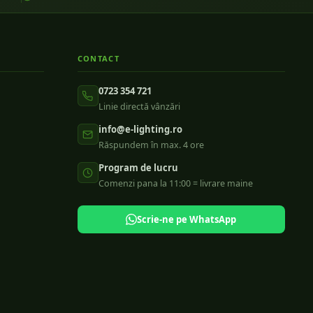
CONTACT
0723 354 721
Linie directă vânzări
info@e-lighting.ro
Răspundem în max. 4 ore
Program de lucru
Comenzi pana la 11:00 = livrare maine
Scrie-ne pe WhatsApp