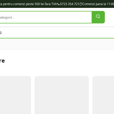
ita pentru comenzi peste 500 lei fara TVA
📞
0723 354 721
🕐
Comenzi pana la 11:00
g
re