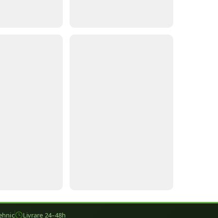
ehnic
Livrare 24–48h