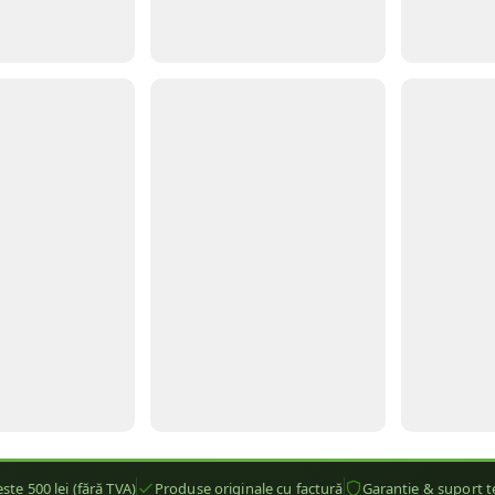
ste 500 lei (fără TVA)
Produse originale cu factură
Garanție & suport t