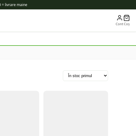
 = livrare maine
Cont
Coș