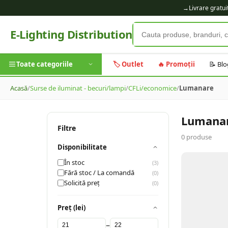
→
Livrare gratu
E-Lighting Distribution
Toate categoriile
🏷️ Outlet
🔥 Promoții
📝 Blo
Acasă
/
Surse de iluminat - becuri/lampi
/
CFLi/economice
/
Lumanare
Lumana
Filtre
0
produse
Disponibilitate
În stoc
(
3
)
Fără stoc / La comandă
(
0
)
Solicită preț
(
0
)
Preț (lei)
–