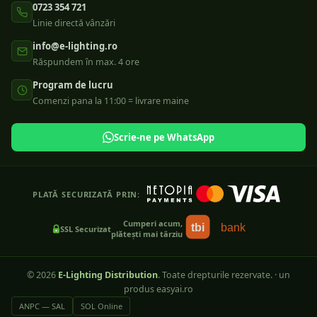
0723 354 721
Linie directă vânzări
info@e-lighting.ro
Răspundem în max. 4 ore
Program de lucru
Comenzi pana la 11:00 = livrare maine
Scrie-ne pe WhatsApp
PLATĂ SECURIZATĂ PRIN:
Cumperi acum,
tbi
bank
SSL Securizat
plătești mai târziu
©
2026
E-Lighting Distribution
. Toate drepturile rezervate.
·
un
produs easyai.ro
ANPC — SAL
SOL Online