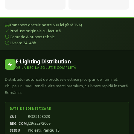
Transport gratuit peste 500 lei (fără TVA)
Produse originale cu factură
Garanție & suport tehnic
Livrare 24–48h
E-Lighting Distribution
DE LA BEC LA SOLUȚIE COMPLETĂ
Distribuitor autorizat de produse electrice și corpuri de iluminat.
Philips, OSRAM, Rendl și alte mărci premium, cu livrare rapidă în toată
România.
DATE DE IDENTIFICARE
RO25158023
CUI
J29/323/2009
REG. COM.
Ploiesti, Panciu 15
SEDIU