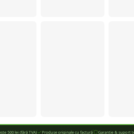
ste 500 lei (fără TVA)
Produse originale cu factură
Garanție & suport t