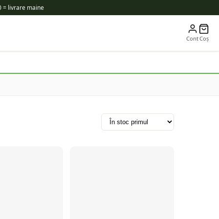
 = livrare maine
Cont
Coș