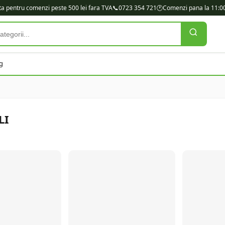
ita pentru comenzi peste 500 lei fara TVA
📞
0723 354 721
🕐
Comenzi pana la 11:00
g
LI