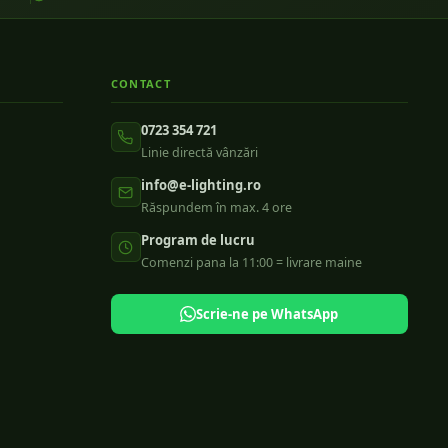
CONTACT
0723 354 721
Linie directă vânzări
info@e-lighting.ro
Răspundem în max. 4 ore
Program de lucru
Comenzi pana la 11:00 = livrare maine
Scrie-ne pe WhatsApp