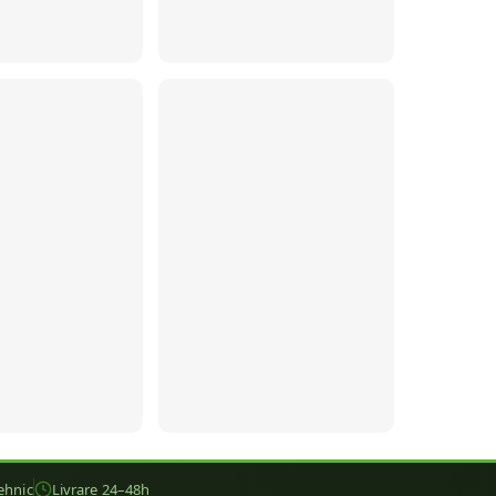
ehnic
Livrare 24–48h