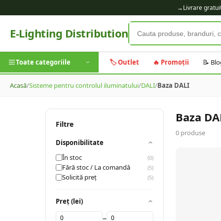
→
Livrare gratu
E-Lighting Distribution
Toate categoriile
🏷️ Outlet
🔥 Promoții
📝 Blo
Acasă
/
Sisteme pentru controlul iluminatului
/
DALI
/
Baza DALI
Baza DA
Filtre
0
produse
Disponibilitate
În stoc
(
0
)
Fără stoc / La comandă
(
5
)
Solicită preț
(
5
)
Preț (lei)
–