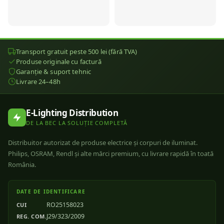
Transport gratuit peste 500 lei (fără TVA)
Produse originale cu factură
Garanție & suport tehnic
Livrare 24–48h
E-Lighting Distribution
DE LA BEC LA SOLUȚIE COMPLETĂ
Distribuitor autorizat de produse electrice și corpuri de iluminat.
Philips, OSRAM, Rendl și alte mărci premium, cu livrare rapidă în toată
România.
DATE DE IDENTIFICARE
RO25158023
CUI
J29/323/2009
REG. COM.