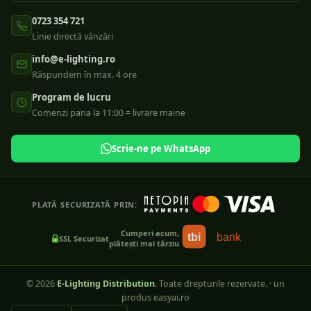
0723 354 721
Linie directă vânzări
info@e-lighting.ro
Răspundem în max. 4 ore
Program de lucru
Comenzi pana la 11:00 = livrare maine
Scrie-ne pe WhatsApp
PLATĂ SECURIZATĂ PRIN:
Cumperi acum,
tbi
bank
SSL Securizat
plătești mai târziu
©
2026
E-Lighting Distribution
. Toate drepturile rezervate.
·
un
produs easyai.ro