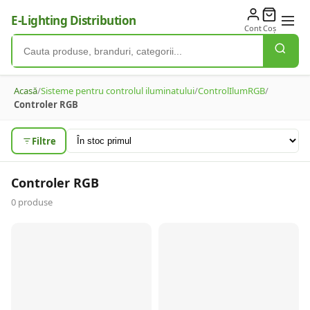
E-Lighting Distribution
Cont
Coș
Acasă
/
Sisteme pentru controlul iluminatului
/
ControlIlumRGB
/
Controler RGB
Filtre
Controler RGB
0
produse