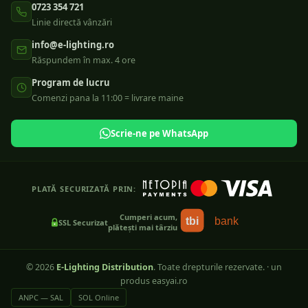
0723 354 721
Linie directă vânzări
info@e-lighting.ro
Răspundem în max. 4 ore
Program de lucru
Comenzi pana la 11:00 = livrare maine
Scrie-ne pe WhatsApp
PLATĂ SECURIZATĂ PRIN:
Cumperi acum,
tbi
bank
SSL Securizat
plătești mai târziu
©
2026
E-Lighting Distribution
. Toate drepturile rezervate.
·
un
produs easyai.ro
ANPC — SAL
SOL Online