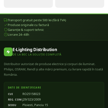
Transport gratuit peste 500 lei (fără TVA)
Produse originale cu factură
Garanție & suport tehnic
Livrare 24–48h
E-Lighting Distribution
DE LA BEC LA SOLUȚIE COMPLETĂ
Distribuitor autorizat de produse electrice și corpuri de iluminat.
Philips, OSRAM, Rendl și alte mărci premium, cu livrare rapidă în toată
România.
DATE DE IDENTIFICARE
RO25158023
CUI
J29/323/2009
REG. COM.
Ploiesti, Panciu 15
SEDIU