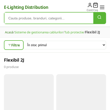
E-Lighting Distribution
Cont
Coș
Acasă
/
Sisteme de gestionarea cablurilor
/
Tub protectie
/
Flexibil 2J
Filtre
Flexibil 2J
0
produse