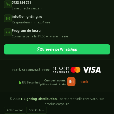
0723 354 721
Linie directă vânzări
info@e-lighting.ro
Răspundem în max. 4 ore
Program de lucru
Comenzi pana la 11:00 = livrare maine
Scrie-ne pe WhatsApp
PLATĂ SECURIZATĂ PRIN:
Cumperi acum,
tbi
bank
SSL Securizat
plătești mai târziu
©
2026
E-Lighting Distribution
. Toate drepturile rezervate.
·
un
produs easyai.ro
ANPC — SAL
SOL Online