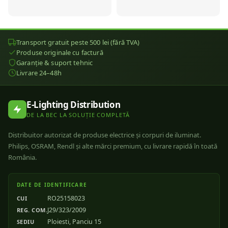
Transport gratuit peste 500 lei (fără TVA)
Produse originale cu factură
Garanție & suport tehnic
Livrare 24–48h
E-Lighting Distribution
DE LA BEC LA SOLUȚIE COMPLETĂ
Distribuitor autorizat de produse electrice și corpuri de iluminat.
Philips, OSRAM, Rendl și alte mărci premium, cu livrare rapidă în toată
România.
DATE DE IDENTIFICARE
RO25158023
CUI
J29/323/2009
REG. COM.
Ploiesti, Panciu 15
SEDIU