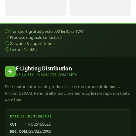
Transport gratuit peste 500 lei (fără TVA)
Produse originale cu factură
Garanție & suport tehnic
Livrare 24–48h
E-Lighting Distribution
DE LA BEC LA SOLUȚIE COMPLETĂ
Distribuitor autorizat de produse electrice și corpuri de iluminat.
Philips, OSRAM, Rendl și alte mărci premium, cu livrare rapidă în toată
România.
DATE DE IDENTIFICARE
RO25158023
CUI
J29/323/2009
REG. COM.