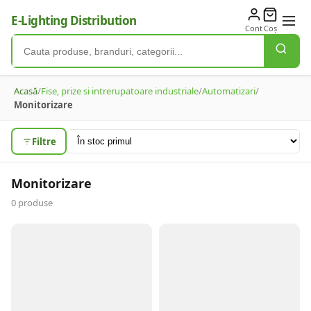
E-Lighting Distribution
Cont
Coș
Acasă
/
Fise, prize si intrerupatoare industriale
/
Automatizari
/
Monitorizare
Filtre
Monitorizare
0
produse