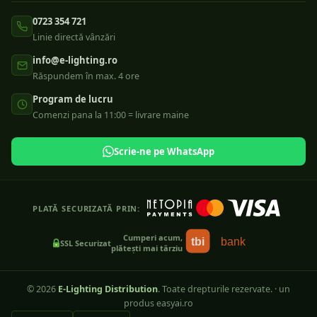
0723 354 721
Linie directă vânzări
info@e-lighting.ro
Răspundem în max. 4 ore
Program de lucru
Comenzi pana la 11:00 = livrare maine
Scrie-ne pe WhatsApp
PLATĂ SECURIZATĂ PRIN:
Cumperi acum,
tbi
bank
SSL Securizat
plătești mai târziu
©
2026
E-Lighting Distribution
. Toate drepturile rezervate.
·
un
produs easyai.ro