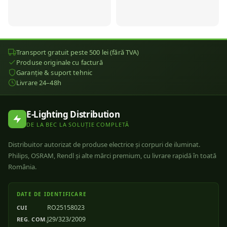
Transport gratuit peste 500 lei (fără TVA)
Produse originale cu factură
Garanție & suport tehnic
Livrare 24–48h
E-Lighting Distribution
DE LA BEC LA SOLUȚIE COMPLETĂ
Distribuitor autorizat de produse electrice și corpuri de iluminat.
Philips, OSRAM, Rendl și alte mărci premium, cu livrare rapidă în toată
România.
DATE DE IDENTIFICARE
RO25158023
CUI
J29/323/2009
REG. COM.