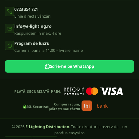
0723 354 721
Linie directă vânzări
info@e-lighting.ro
Răspundem în max. 4 ore
Program de lucru
Comenzi pana la 11:00 = livrare maine
Scrie-ne pe WhatsApp
PLATĂ SECURIZATĂ PRIN:
Cumperi acum,
tbi
bank
SSL Securizat
plătești mai târziu
©
2026
E-Lighting Distribution
. Toate drepturile rezervate.
·
un
produs easyai.ro