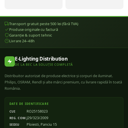
Transport gratuit peste 500 lei (fără TVA)
Produse originale cu factură
Garanție & suport tehnic
Livrare 24–48h
E-Lighting Distribution
DE LA BEC LA SOLUȚIE COMPLETĂ
Distribuitor autorizat de produse electrice și corpuri de iluminat.
Philips, OSRAM, Rendl și alte mărci premium, cu livrare rapidă în toată
România.
DATE DE IDENTIFICARE
RO25158023
CUI
J29/323/2009
REG. COM.
Ploiesti, Panciu 15
SEDIU