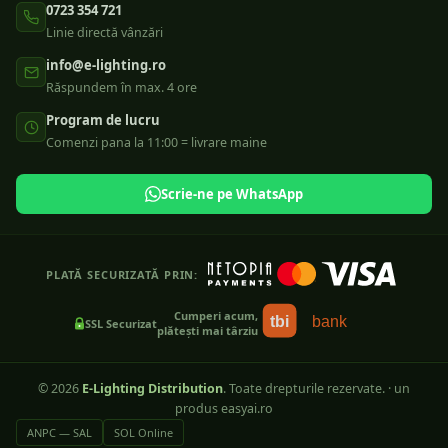
0723 354 721
Linie directă vânzări
info@e-lighting.ro
Răspundem în max. 4 ore
Program de lucru
Comenzi pana la 11:00 = livrare maine
Scrie-ne pe WhatsApp
PLATĂ SECURIZATĂ PRIN:
Cumperi acum,
tbi
bank
SSL Securizat
plătești mai târziu
©
2026
E-Lighting Distribution
. Toate drepturile rezervate.
·
un
produs easyai.ro
ANPC — SAL
SOL Online