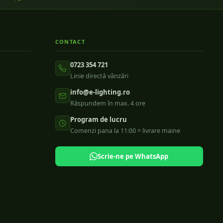
CONTACT
0723 354 721
Linie directă vânzări
info@e-lighting.ro
Răspundem în max. 4 ore
Program de lucru
Comenzi pana la 11:00 = livrare maine
Scrie-ne pe WhatsApp