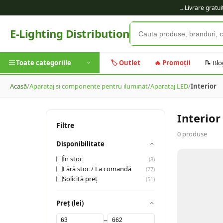
→
Livrare gratu
E-Lighting Distribution
Toate categoriile
🏷️ Outlet
🔥 Promoții
📝 Blo
Acasă
/
Aparataj si componente pentru iluminat
/
Aparataj LED
/
Interior
Interior
Filtre
0
produse
Disponibilitate
În stoc
(
8
)
Fără stoc / La comandă
(
77
)
Solicită preț
(
51
)
Preț (lei)
–