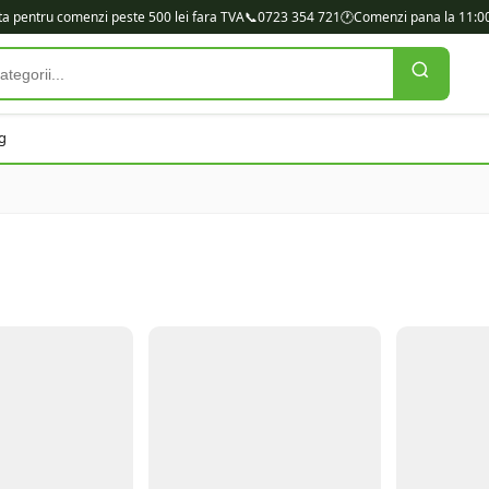
ita pentru comenzi peste 500 lei fara TVA
📞
0723 354 721
🕐
Comenzi pana la 11:00
g