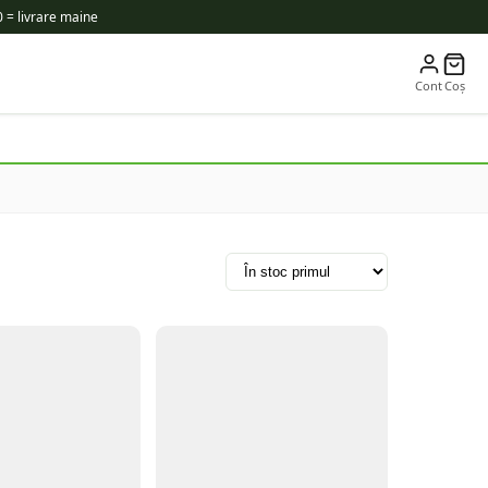
 = livrare maine
Cont
Coș