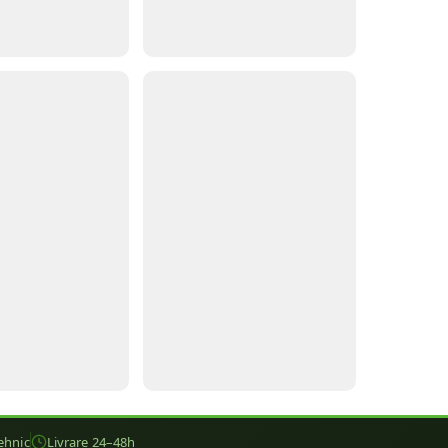
ehnic
Livrare 24–48h