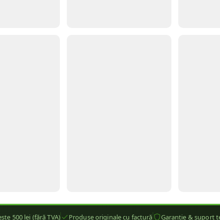
ste 500 lei (fără TVA)
Produse originale cu factură
Garanție & suport t