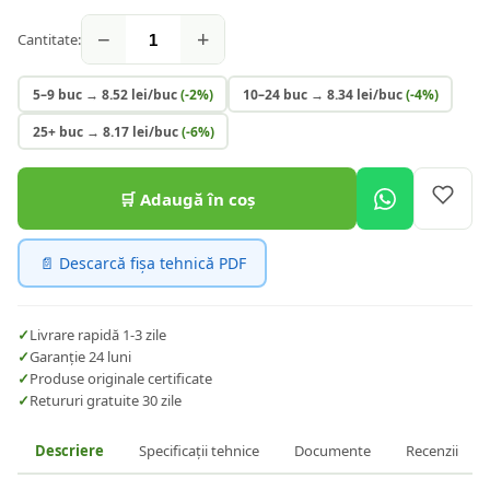
−
+
Cantitate:
5–9 buc
→
8.52
lei/buc
(-
2
%)
10–24 buc
→
8.34
lei/buc
(-
4
%)
25+ buc
→
8.17
lei/buc
(-
6
%)
🛒 Adaugă în coș
📄 Descarcă fișa tehnică PDF
✓
Livrare rapidă 1-3 zile
✓
Garanție 24 luni
✓
Produse originale certificate
✓
Retururi gratuite 30 zile
Descriere
Specificații tehnice
Documente
Recenzii