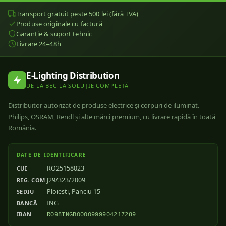
Transport gratuit peste 500 lei (fără TVA)
Produse originale cu factură
Garanție & suport tehnic
Livrare 24–48h
E-Lighting Distribution
DE LA BEC LA SOLUȚIE COMPLETĂ
Distribuitor autorizat de produse electrice și corpuri de iluminat.
Philips, OSRAM, Rendl și alte mărci premium, cu livrare rapidă în toată
România.
DATE DE IDENTIFICARE
RO25158023
CUI
J29/323/2009
REG. COM.
Ploiesti, Panciu 15
SEDIU
ING
BANCĂ
IBAN
RO98INGB0000999904217289