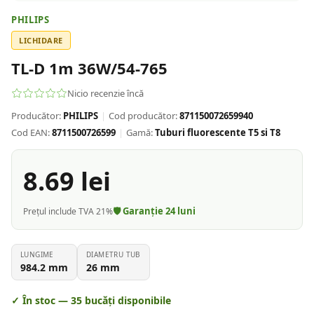
PHILIPS
LICHIDARE
TL-D 1m 36W/54-765
Nicio recenzie încă
Producător:
PHILIPS
|
Cod producător:
871150072659940
Cod EAN:
8711500726599
|
Gamă:
Tuburi fluorescente T5 si T8
8.69
lei
🛡️ Garanție
24
luni
Prețul include TVA 21%
LUNGIME
DIAMETRU TUB
984.2
mm
26
mm
✓ În stoc —
35
bucăți disponibile