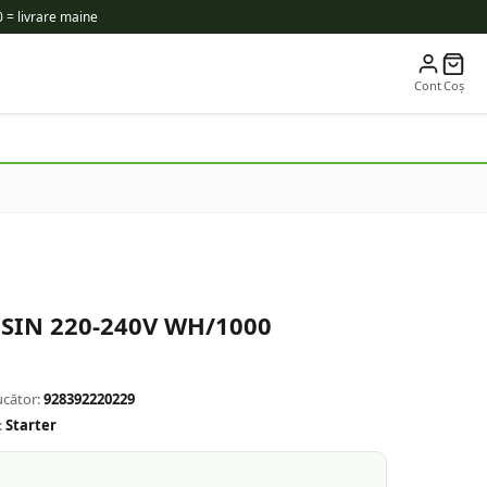
 = livrare maine
Cont
Coș
W SIN 220-240V WH/1000
cător:
928392220229
:
Starter