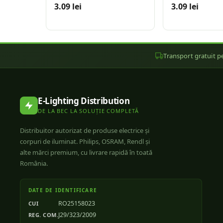
3.09 lei
3.09 lei
Transport gratuit pe
E-Lighting Distribution
DE LA BEC LA SOLUȚIE COMPLETĂ
Distribuitor autorizat de produse electrice și
corpuri de iluminat. Philips, OSRAM, Rendl și
alte mărci premium, cu livrare rapidă în toată
România.
DATE DE IDENTIFICARE
RO25158023
CUI
J29/323/2009
REG. COM.