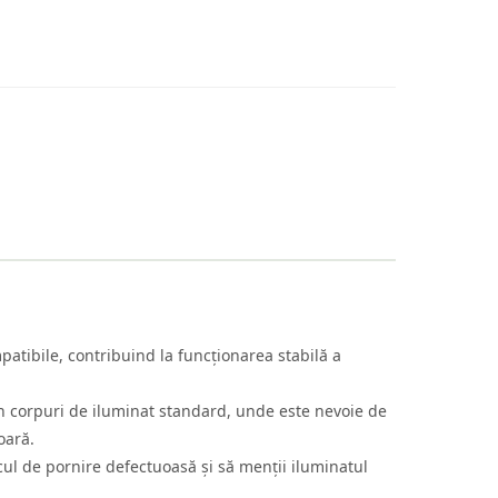
atibile, contribuind la funcționarea stabilă a
 în corpuri de iluminat standard, unde este nevoie de
oară.
iscul de pornire defectuoasă și să menții iluminatul