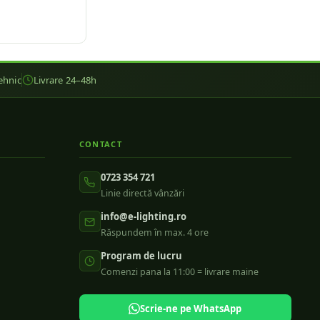
ehnic
Livrare 24–48h
CONTACT
0723 354 721
Linie directă vânzări
info@e-lighting.ro
Răspundem în max. 4 ore
Program de lucru
Comenzi pana la 11:00 = livrare maine
Scrie-ne pe WhatsApp