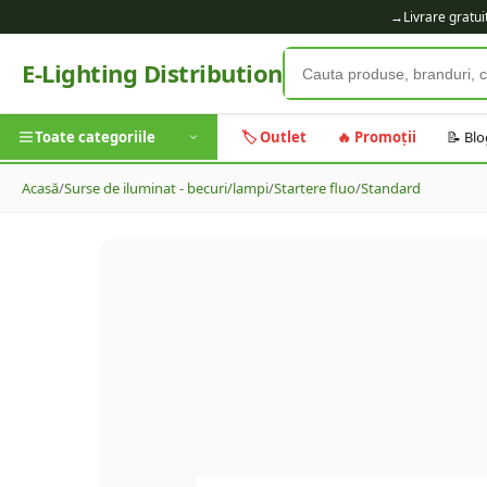
→
Livrare gratu
E-Lighting Distribution
Toate categoriile
🏷️ Outlet
🔥 Promoții
📝 Blo
Acasă
/
Surse de iluminat - becuri/lampi
/
Startere fluo
/
Standard