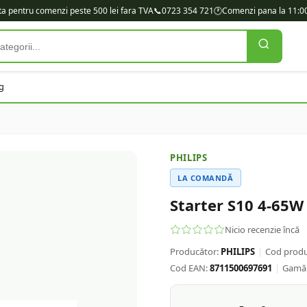
ita pentru comenzi peste 500 lei fara TVA
📞
0723 354 721
🕐
Comenzi pana la 11:00
g
PHILIPS
LA COMANDĂ
Starter S10 4-65
Nicio recenzie încă
Producător:
PHILIPS
|
Cod produ
Cod EAN:
8711500697691
|
Gamă