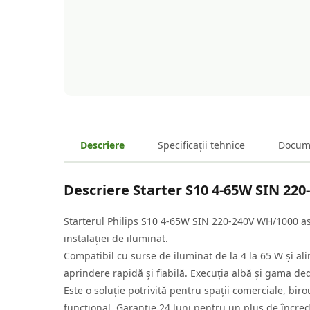
Descriere
Specificații tehnice
Docum
Descriere
Starter S10 4-65W SIN 22
Starterul Philips S10 4-65W SIN 220-240V WH/1000 asi
instalației de iluminat.
Compatibil cu surse de iluminat de la 4 la 65 W și al
aprindere rapidă și fiabilă. Execuția albă și gama ded
Este o soluție potrivită pentru spații comerciale, biro
funcțional. Garanție 24 luni pentru un plus de încrede