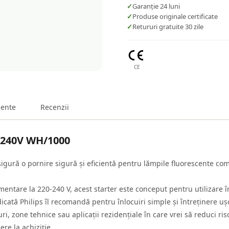
✓
Garanție 24 luni
✓
Produse originale certificate
✓
Retururi gratuite 30 zile
CE
ente
Recenzii
0-240V WH/1000
gură o pornire sigură și eficientă pentru lămpile fluorescente comp
imentare la 220-240 V, acest starter este conceput pentru utilizare
icată Philips îl recomandă pentru înlocuiri simple și întreținere uș
uri, zone tehnice sau aplicații rezidențiale în care vrei să reduci r
re la achiziție.