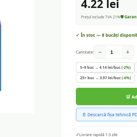
4.22
lei
🛡️ Gara
Prețul include TVA 21%
✓ În stoc —
8
bucăți disponib
−
+
Cantitate:
5–9 buc
→
4.14
lei/buc
(-
2
%)
25+ buc
→
3.97
lei/buc
(-
6
%)
🛒 A
📄 Descarcă fișa tehnică P
✓
Livrare rapidă 1-3 zile