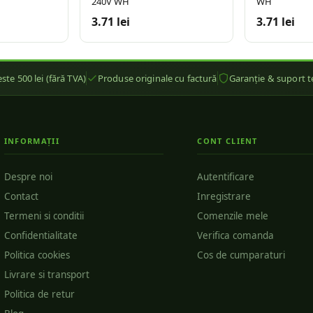
240V WH
WH
3.71 lei
3.71 lei
ste 500 lei (fără TVA)
Produse originale cu factură
Garanție & suport t
INFORMAȚII
CONT CLIENT
Despre noi
Autentificare
Contact
Inregistrare
Termeni si conditii
Comenzile mele
Confidentialitate
Verifica comanda
Politica cookies
Cos de cumparaturi
Livrare si transport
Politica de retur