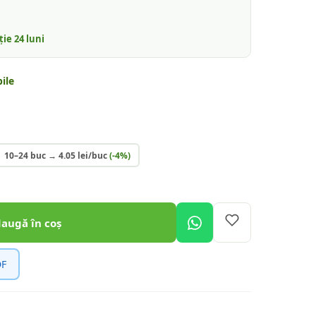
nție
24
luni
ile
10–24 buc
→
4.05
lei/buc
(-
4
%)
daugă în coș
DF