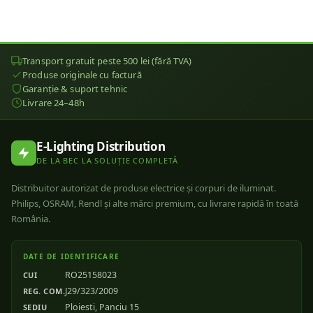
Transport gratuit peste 500 lei (fără TVA)
Produse originale cu factură
Garanție & suport tehnic
Livrare 24–48h
E-Lighting Distribution
DE LA BEC LA SOLUȚIE COMPLETĂ
Distribuitor autorizat de produse electrice și corpuri de iluminat.
Philips, OSRAM, Rendl și alte mărci premium, cu livrare rapidă în toată
România.
DATE DE IDENTIFICARE
RO25158023
CUI
J29/323/2009
REG. COM.
Ploiesti, Panciu 15
SEDIU