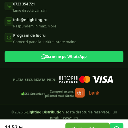
0723 354 721
Linie directă vânzări
info@e-lighting.ro
Răspundem în max. 4 ore
Program de lucru
Comenzi pana la 11:00 = livrare maine
Scrie-ne pe WhatsApp
PLATĂ SECURIZATĂ PRIN:
Cumperi acum,
tbi
bank
SSL Securizat
plătești mai târziu
©
2026
E-Lighting Distribution
. Toate drepturile rezervate.
·
un
produs easyai.ro
ANPC — SAL
SOL Online
14.52
lei