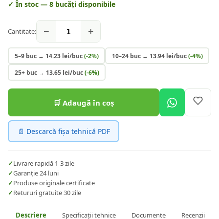
✓ În stoc —
8
bucăți disponibile
−
+
Cantitate:
5–9 buc
→
14.23
lei/buc
(-
2
%)
10–24 buc
→
13.94
lei/buc
(-
4
%)
25+ buc
→
13.65
lei/buc
(-
6
%)
🛒 Adaugă în coș
📄 Descarcă fișa tehnică PDF
✓
Livrare rapidă 1-3 zile
✓
Garanție 24 luni
✓
Produse originale certificate
✓
Retururi gratuite 30 zile
Descriere
Specificații tehnice
Documente
Recenzii