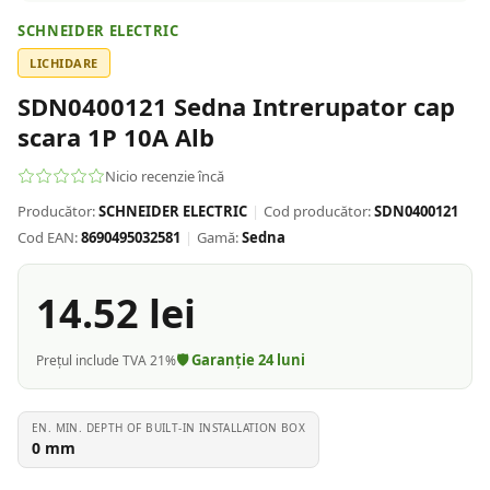
SCHNEIDER ELECTRIC
LICHIDARE
SDN0400121 Sedna Intrerupator cap
scara 1P 10A Alb
Nicio recenzie încă
Producător:
SCHNEIDER ELECTRIC
|
Cod producător:
SDN0400121
Cod EAN:
8690495032581
|
Gamă:
Sedna
14.52
lei
🛡️ Garanție
24
luni
Prețul include TVA 21%
EN. MIN. DEPTH OF BUILT-IN INSTALLATION BOX
0
mm