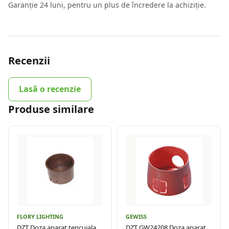
Garanție 24 luni, pentru un plus de încredere la achiziție.
Recenzii
Lasă o recenzie
Produse similare
FLORY LIGHTING
GEWISS
DZT Doza aparat tencuiala
DZT GW24208 Doza aparat