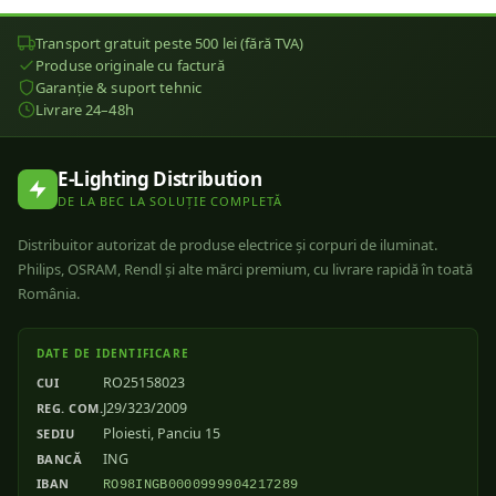
Transport gratuit peste 500 lei (fără TVA)
Produse originale cu factură
Garanție & suport tehnic
Livrare 24–48h
E-Lighting Distribution
DE LA BEC LA SOLUȚIE COMPLETĂ
Distribuitor autorizat de produse electrice și corpuri de iluminat.
Philips, OSRAM, Rendl și alte mărci premium, cu livrare rapidă în toată
România.
DATE DE IDENTIFICARE
RO25158023
CUI
J29/323/2009
REG. COM.
Ploiesti, Panciu 15
SEDIU
ING
BANCĂ
IBAN
RO98INGB0000999904217289