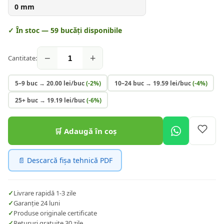
0
mm
✓ În stoc —
59
bucăți disponibile
−
+
Cantitate:
5–9 buc
→
20.00
lei/buc
(-
2
%)
10–24 buc
→
19.59
lei/buc
(-
4
%)
25+ buc
→
19.19
lei/buc
(-
6
%)
🛒 Adaugă în coș
📄 Descarcă fișa tehnică PDF
✓
Livrare rapidă 1-3 zile
✓
Garanție 24 luni
✓
Produse originale certificate
✓
Retururi gratuite 30 zile