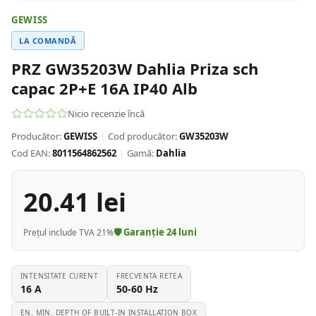
GEWISS
LA COMANDĂ
PRZ GW35203W Dahlia Priza sch
capac 2P+E 16A IP40 Alb
Nicio recenzie încă
Producător:
GEWISS
|
Cod producător:
GW35203W
Cod EAN:
8011564862562
|
Gamă:
Dahlia
20.41
lei
🛡️ Garanție
24
luni
Prețul include TVA 21%
INTENSITATE CURENT
FRECVENTA RETEA
16
A
50-60
Hz
EN. MIN. DEPTH OF BUILT-IN INSTALLATION BOX