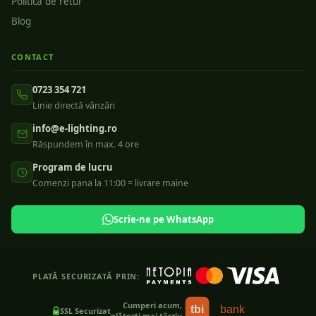
Politica de retur
Blog
CONTACT
0723 354 721
Linie directă vânzări
info@e-lighting.ro
Răspundem în max. 4 ore
Program de lucru
Comenzi pana la 11:00 = livrare maine
Scrie-ne pe WhatsApp
PLATĂ SECURIZATĂ PRIN:
Cumperi acum,
tbi
bank
SSL Securizat
plătești mai târziu