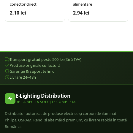
conector direct
alimentare
2.10 lei
2.94 lei
Transport gratuit peste 500 lei (fără TVA)
Produse originale cu factură
Garanție & suport tehnic
Livrare 24–48h
E-Lighting Distribution
DE LA BEC LA SOLUȚIE COMPLETĂ
Distribuitor autorizat de produse electrice și corpuri de iluminat.
Philips, OSRAM, Rendl și alte mărci premium, cu livrare rapidă în toată
România.