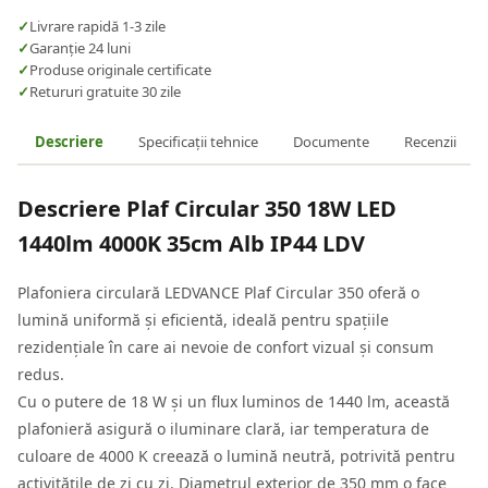
✓
Livrare rapidă 1-3 zile
✓
Garanție 24 luni
✓
Produse originale certificate
✓
Retururi gratuite 30 zile
Descriere
Specificații tehnice
Documente
Recenzii
Descriere
Plaf Circular 350 18W LED
1440lm 4000K 35cm Alb IP44 LDV
Plafoniera circulară LEDVANCE Plaf Circular 350 oferă o
lumină uniformă și eficientă, ideală pentru spațiile
rezidențiale în care ai nevoie de confort vizual și consum
redus.
Cu o putere de 18 W și un flux luminos de 1440 lm, această
plafonieră asigură o iluminare clară, iar temperatura de
culoare de 4000 K creează o lumină neutră, potrivită pentru
activitățile de zi cu zi. Diametrul exterior de 350 mm o face