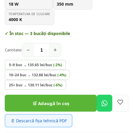
18
W
350
mm
TEMPERATURA DE CULOARE
4000
K
✓ În stoc —
3
bucăți disponibile
−
+
Cantitate:
5–9 buc
→
135.65
lei/buc
(-
2
%)
10–24 buc
→
132.88
lei/buc
(-
4
%)
25+ buc
→
130.11
lei/buc
(-
6
%)
🛒 Adaugă în coș
📄 Descarcă fișa tehnică PDF