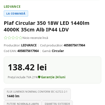
LEDVANCE
LA COMANDĂ
Plaf Circular 350 18W LED 1440lm
4000K 35cm Alb IP44 LDV
Nicio recenzie încă
Producător:
LEDVANCE
|
Cod producător:
4058075617964
Cod EAN:
4058075617964
|
Gamă:
Circular
138.42
lei
🛡️ Garanție
24
luni
Prețul include TVA 21%
FLUX LUMINOS NOMINAL CONFORM IEC 62722-2-1
1440
lm
PUTERE NOMINALA LAMPA
DIAMETRU EXTERIOR