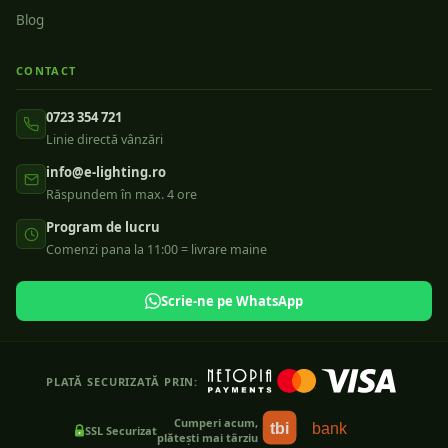
Blog
CONTACT
0723 354 721
Linie directă vânzări
info@e-lighting.ro
Răspundem în max. 4 ore
Program de lucru
Comenzi pana la 11:00 = livrare maine
Scrie-ne pe WhatsApp
PLATĂ SECURIZATĂ PRIN:
Cumperi acum,
tbi
bank
SSL Securizat
plătești mai târziu