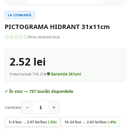
LA COMANDĂ
PICTOGRAMA HIDRANT 31x11cm
Nicio recenzie încă
2.52
lei
🛡️ Garanție
24
luni
Prețul include TVA 21%
✓ În stoc —
757
bucăți disponibile
−
+
Cantitate:
5–9 buc
→
2.47
lei/buc
(-
2
%)
10–24 buc
→
2.42
lei/buc
(-
4
%)