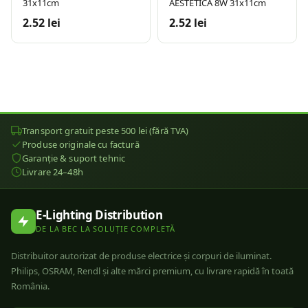
31x11cm
AESTETICA 8W 31x11cm
2.52 lei
2.52 lei
Transport gratuit peste 500 lei (fără TVA)
Produse originale cu factură
Garanție & suport tehnic
Livrare 24–48h
E-Lighting Distribution
DE LA BEC LA SOLUȚIE COMPLETĂ
Distribuitor autorizat de produse electrice și corpuri de iluminat.
Philips, OSRAM, Rendl și alte mărci premium, cu livrare rapidă în toată
România.