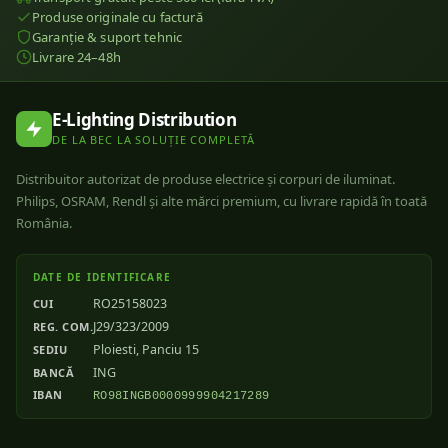
Produse originale cu factură
Garanție & suport tehnic
Livrare 24–48h
E-Lighting Distribution
DE LA BEC LA SOLUȚIE COMPLETĂ
Distribuitor autorizat de produse electrice și corpuri de iluminat.
Philips, OSRAM, Rendl și alte mărci premium, cu livrare rapidă în toată
România.
DATE DE IDENTIFICARE
RO25158023
CUI
J29/323/2009
REG. COM.
Ploiesti, Panciu 15
SEDIU
ING
BANCĂ
IBAN
RO98INGB0000999904217289