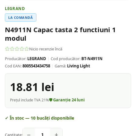
LEGRAND
LA COMANDĂ
N4911N Capac tasta 2 functiuni 1
modul
Nicio recenzie încă
Producător:
LEGRAND
|
Cod producător:
BT-N4911N
Cod EAN:
8005543434758
|
Gamă:
Living Light
18.81
lei
🛡️ Garanție
24
luni
Prețul include TVA 21%
✓ În stoc —
10
bucăți disponibile
−
+
Cantitate: