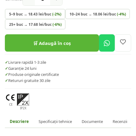
5–9 buc
→
18.43
lei/buc
(-
2
%)
10–24 buc
→
18.06
lei/buc
(-
4
%)
25+ buc
→
17.68
lei/buc
(-
6
%)
🛒 Adaugă în coș
✓
Livrare rapidă 1-3 zile
✓
Garanție 24 luni
✓
Produse originale certificate
✓
Retururi gratuite 30 zile
CE
IP2X
Descriere
Specificații tehnice
Documente
Recenzii