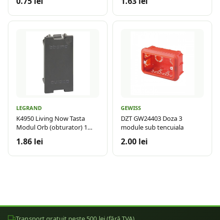
0.75 lei
1.63 lei
LEGRAND
GEWISS
K4950 Living Now Tasta
DZT GW24403 Doza 3
Modul Orb (obturator) 1
module sub tencuiala
modul Negru
1.86 lei
2.00 lei
Transport gratuit peste 500 lei (fără TVA)