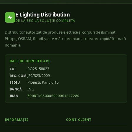
E-Lighting Distribution
DE LA BEC LA SOLUȚIE COMPLETĂ
Distribuitor autorizat de produse electrice și corpuri de iluminat.
Philips, OSRAM, Rendl și alte mărci premium, cu livrare rapidă în toată
România.
DATE DE IDENTIFICARE
RO25158023
CUI
J29/323/2009
REG. COM.
Ploiesti, Panciu 15
SEDIU
ING
BANCĂ
IBAN
RO98INGB0000999904217289
INFORMAȚII
CONT CLIENT