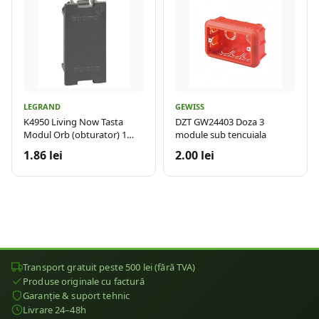
LEGRAND
GEWISS
K4950 Living Now Tasta
DZT GW24403 Doza 3
Modul Orb (obturator) 1
module sub tencuiala
modul Negru
1.86 lei
2.00 lei
Transport gratuit peste 500 lei (fără TVA)
Produse originale cu factură
Garanție & suport tehnic
Livrare 24–48h