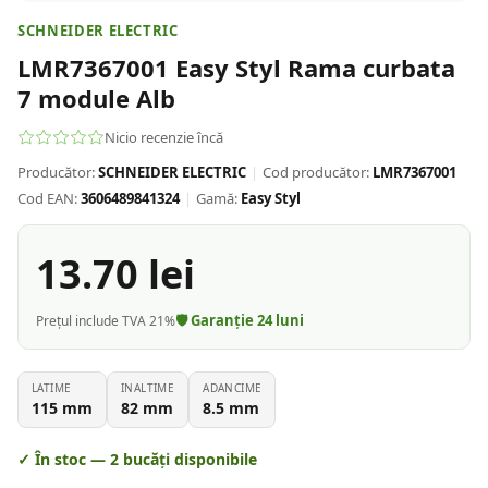
SCHNEIDER ELECTRIC
LMR7367001 Easy Styl Rama curbata
7 module Alb
Nicio recenzie încă
Producător:
SCHNEIDER ELECTRIC
|
Cod producător:
LMR7367001
Cod EAN:
3606489841324
|
Gamă:
Easy Styl
13.70
lei
🛡️ Garanție
24
luni
Prețul include TVA 21%
LATIME
INALTIME
ADANCIME
115
mm
82
mm
8.5
mm
✓ În stoc —
2
bucăți disponibile