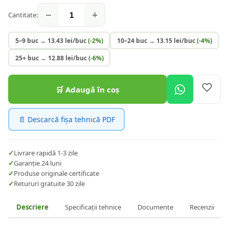
−
+
Cantitate:
5–9 buc
→
13.43
lei/buc
(-
2
%)
10–24 buc
→
13.15
lei/buc
(-
4
%)
25+ buc
→
12.88
lei/buc
(-
6
%)
🛒 Adaugă în coș
📄 Descarcă fișa tehnică PDF
✓
Livrare rapidă 1-3 zile
✓
Garanție 24 luni
✓
Produse originale certificate
✓
Retururi gratuite 30 zile
Descriere
Specificații tehnice
Documente
Recenzii