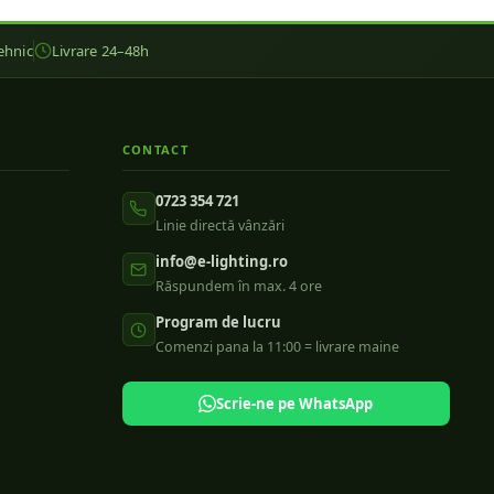
ehnic
Livrare 24–48h
CONTACT
0723 354 721
Linie directă vânzări
info@e-lighting.ro
Răspundem în max. 4 ore
Program de lucru
Comenzi pana la 11:00 = livrare maine
Scrie-ne pe WhatsApp