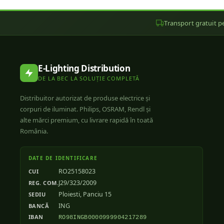
Transport gratuit pe
E-Lighting Distribution
DE LA BEC LA SOLUȚIE COMPLETĂ
Distribuitor autorizat de produse electrice și
corpuri de iluminat. Philips, OSRAM, Rendl și
alte mărci premium, cu livrare rapidă în toată
România.
DATE DE IDENTIFICARE
RO25158023
CUI
J29/323/2009
REG. COM.
Ploiesti, Panciu 15
SEDIU
ING
BANCĂ
IBAN
RO98INGB0000999904217289