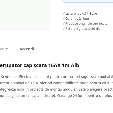
✓
Livrare rapidă 1-3 zile
✓
Garanție 24 luni
✓
Produse originale certificate
✓
Retururi gratuite 30 zile
ente
Recenzii
rerupator cap scara 16AX 1m Alb
Schneider Electric, conceput pentru un control sigur și comod al il
curent nominal de 16 A, oferind compatibilitate bună pentru circu
egrează ușor în proiecte de montaj modular. Este o alegere practi
cte și de un finisaj alb discret. Garanție 24 luni, pentru un plus d