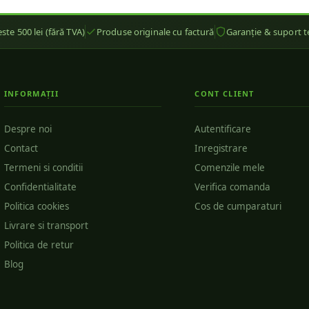
ste 500 lei (fără TVA)
Produse originale cu factură
Garanție & suport t
INFORMAȚII
CONT CLIENT
Despre noi
Autentificare
Contact
Inregistrare
Termeni si conditii
Comenzile mele
Confidentialitate
Verifica comanda
Politica cookies
Cos de cumparaturi
Livrare si transport
Politica de retur
Blog