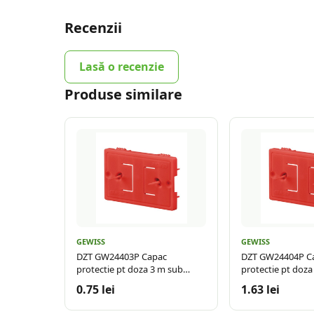
Recenzii
Lasă o recenzie
Produse similare
GEWISS
GEWISS
DZT GW24403P Capac
DZT GW24404P C
protectie pt doza 3 m sub
protectie pt doza
tencuiala
tencuiala
0.75 lei
1.63 lei