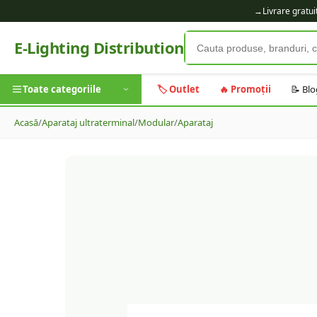
→
Livrare gratu
E-Lighting Distribution
Toate categoriile
🏷️ Outlet
🔥 Promoții
📝 Blo
Acasă
/
Aparataj ultraterminal
/
Modular
/
Aparataj