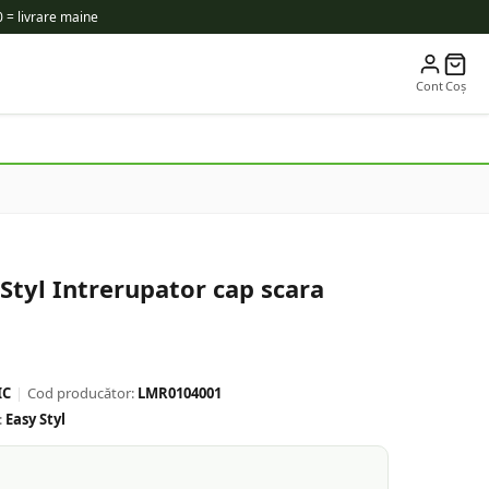
 = livrare maine
Cont
Coș
tyl Intrerupator cap scara
IC
|
Cod producător:
LMR0104001
:
Easy Styl