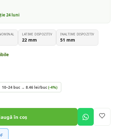
nție
24
luni
NOMINAL
LATIME DISPOZITIV
INALTIME DISPOZITIV
22
mm
51
mm
bile
10–24 buc
→
8.46
lei/buc
(-
4
%)
daugă în coș
DF