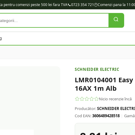
ita pentru comenzi peste 500 lei fara TVA
📞
0723 354 721
🕐
Comenzi pana la 11:00
g
SCHNEIDER ELECTRIC
LMR0104001 Easy S
16AX 1m Alb
Nicio recenzie încă
Producător:
SCHNEIDER ELECTR
Cod EAN:
3606489428518
|
Gamă