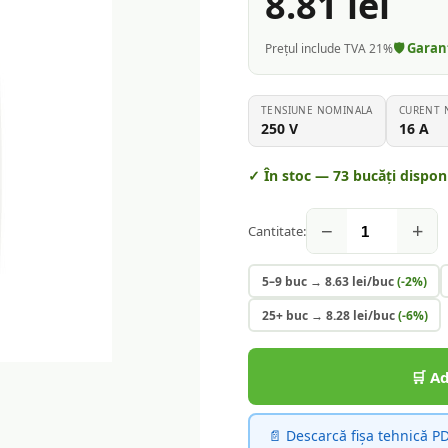
8.81
lei
🛡️ Gara
Prețul include TVA 21%
TENSIUNE NOMINALA
CURENT 
250
V
16
A
✓ În stoc —
73
bucăți disponi
−
+
Cantitate:
5–9 buc
→
8.63
lei/buc
(-
2
%)
25+ buc
→
8.28
lei/buc
(-
6
%)
🛒 A
📄 Descarcă fișa tehnică P