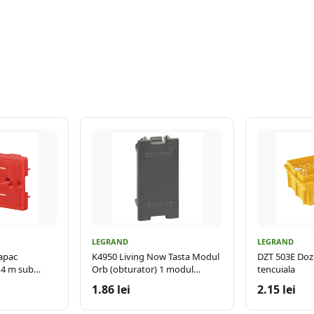
LEGRAND
LEGRAND
apac
K4950 Living Now Tasta Modul
DZT 503E Doz
 4 m sub
Orb (obturator) 1 modul
tencuiala
Negru
1.86 lei
2.15 lei