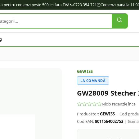
ita pentru comenzi peste 500 lei fara TVA
📞
0723 354 721
🕐
Comenzi pana la 11:00
g
GEWISS
LA COMANDĂ
GW28009 Stecher 2
Nicio recenzie încă
Producător:
GEWISS
|
Cod produ
Cod EAN:
8011564002753
|
Gamă