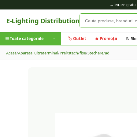
→
Livrare gratu
E-Lighting Distribution
Toate categoriile
🏷️ Outlet
🔥 Promoții
📝 Blo
Acasă
/
Aparataj ultraterminal
/
Prel/stech/fise
/
Stechere/ad