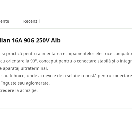
ente
Recenzii
lian 16A 90G 250V Alb
 practică pentru alimentarea echipamentelor electrice compatibile
 cu orientare la 90°, conceput pentru o conectare stabilă și o integ
e aparataj ultraterminal.
ale sau tehnice, unde ai nevoie de o soluție robustă pentru conectar
one înguste sau aglomerate.
redere la achiziție.