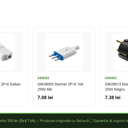
GEWISS
GEWISS
2P+E Italian
GW28005 Stecher 2P+E 16A
GW28013 Stec
250V Alb
250V Negru
7.08 lei
7.38 lei
ste 500 lei (fără TVA)
Produse originale cu factură
Garanție & suport t