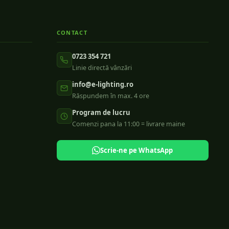
CONTACT
0723 354 721
Linie directă vânzări
info@e-lighting.ro
Răspundem în max. 4 ore
Program de lucru
Comenzi pana la 11:00 = livrare maine
Scrie-ne pe WhatsApp