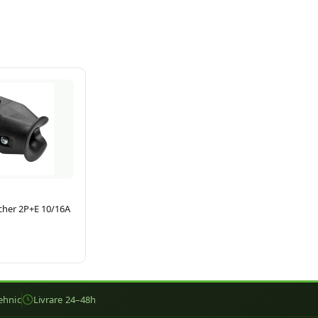
her 2P+E 10/16A
ehnic
Livrare 24–48h