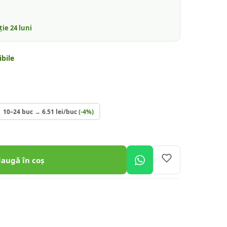
nție
24
luni
bile
10–24 buc
→
6.51
lei/buc
(-
4
%)
daugă în coș