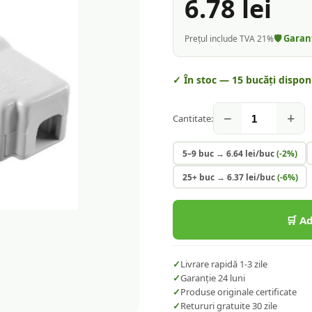
6.78
lei
🛡️ Gara
Prețul include TVA 21%
✓ În stoc —
15
bucăți disponi
−
+
Cantitate:
5–9 buc
→
6.64
lei/buc
(-
2
%)
25+ buc
→
6.37
lei/buc
(-
6
%)
🛒 A
✓
Livrare rapidă 1-3 zile
✓
Garanție 24 luni
✓
Produse originale certificate
✓
Retururi gratuite 30 zile