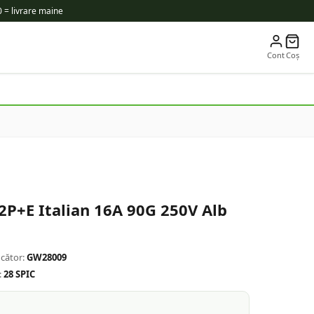
 = livrare maine
Cont
Coș
P+E Italian 16A 90G 250V Alb
cător:
GW28009
:
28 SPIC