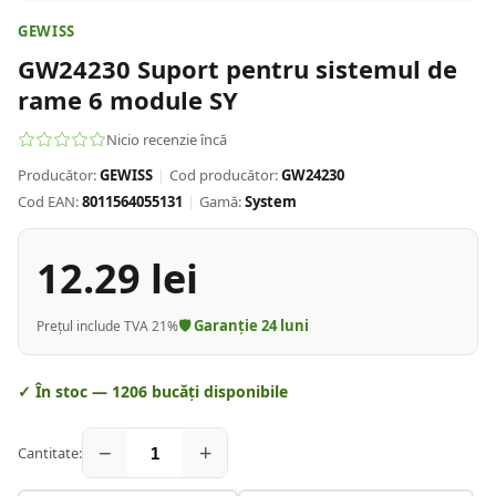
GEWISS
GW24230 Suport pentru sistemul de
rame 6 module SY
Nicio recenzie încă
Producător:
GEWISS
|
Cod producător:
GW24230
Cod EAN:
8011564055131
|
Gamă:
System
12.29
lei
🛡️ Garanție
24
luni
Prețul include TVA 21%
✓ În stoc —
1206
bucăți disponibile
−
+
Cantitate: