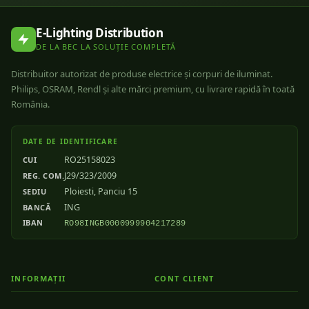
E-Lighting Distribution
DE LA BEC LA SOLUȚIE COMPLETĂ
Distribuitor autorizat de produse electrice și corpuri de iluminat.
Philips, OSRAM, Rendl și alte mărci premium, cu livrare rapidă în toată
România.
DATE DE IDENTIFICARE
RO25158023
CUI
J29/323/2009
REG. COM.
Ploiesti, Panciu 15
SEDIU
ING
BANCĂ
IBAN
RO98INGB0000999904217289
INFORMAȚII
CONT CLIENT