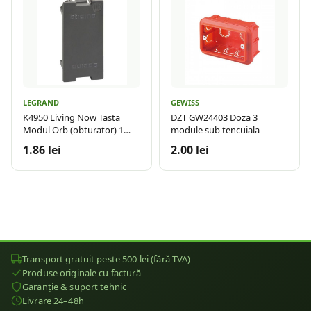
LEGRAND
GEWISS
K4950 Living Now Tasta
DZT GW24403 Doza 3
Modul Orb (obturator) 1
module sub tencuiala
modul Negru
1.86 lei
2.00 lei
Transport gratuit peste 500 lei (fără TVA)
Produse originale cu factură
Garanție & suport tehnic
Livrare 24–48h