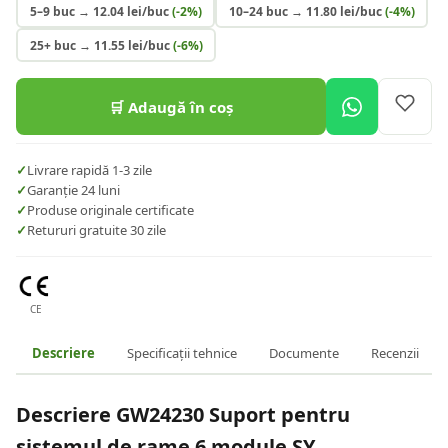
5–9 buc
→
12.04
lei/buc
(-
2
%)
10–24 buc
→
11.80
lei/buc
(-
4
%)
25+ buc
→
11.55
lei/buc
(-
6
%)
🛒 Adaugă în coș
✓
Livrare rapidă 1-3 zile
✓
Garanție 24 luni
✓
Produse originale certificate
✓
Retururi gratuite 30 zile
CE
Descriere
Specificații tehnice
Documente
Recenzii
Descriere
GW24230 Suport pentru
sistemul de rame 6 module SY