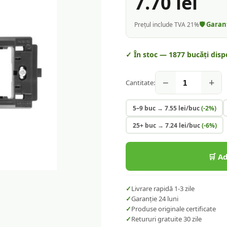
7.70
lei
🛡️ Gara
Prețul include TVA 21%
✓ În stoc —
1877
bucăți disp
−
+
Cantitate:
5–9 buc
→
7.55
lei/buc
(-
2
%)
25+ buc
→
7.24
lei/buc
(-
6
%)
🛒 A
✓
Livrare rapidă 1-3 zile
✓
Garanție 24 luni
✓
Produse originale certificate
✓
Retururi gratuite 30 zile