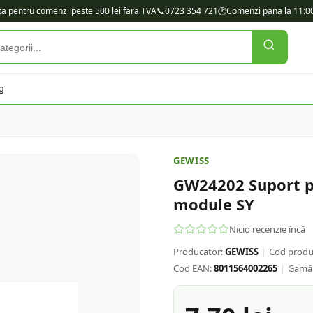
ita pentru comenzi peste 500 lei fara TVA
📞
0723 354 721
🕐
Comenzi pana la 11:00
g
GEWISS
GW24202 Suport p
module SY
Nicio recenzie încă
Producător:
GEWISS
|
Cod produ
Cod EAN:
8011564002265
|
Gamă