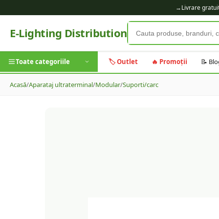
→
Livrare gratu
E-Lighting Distribution
Toate categoriile
🏷️ Outlet
🔥 Promoții
📝 Blo
Acasă
/
Aparataj ultraterminal
/
Modular
/
Suporti/carc