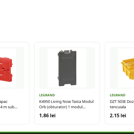
LEGRAND
LEGRAND
apac
K4950 Living Now Tasta Modul
DZT 503E Doz
 4 m sub
Orb (obturator) 1 modul
tencuiala
Negru
1.86 lei
2.15 lei