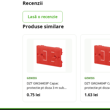
Recenzii
Lasă o recenzie
Produse similare
GEWISS
GEWISS
DZT GW24403P Capac
DZT GW24404P C
protectie pt doza 3 m sub
protectie pt doza
tencuiala
tencuiala
0.75 lei
1.63 lei