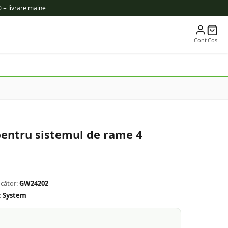
 = livrare maine
Cont
Coș
entru sistemul de rame 4
cător:
GW24202
:
System