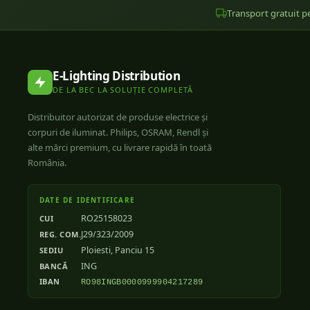
Transport gratuit pe
E-Lighting Distribution
DE LA BEC LA SOLUȚIE COMPLETĂ
Distribuitor autorizat de produse electrice și
corpuri de iluminat. Philips, OSRAM, Rendl și
alte mărci premium, cu livrare rapidă în toată
România.
DATE DE IDENTIFICARE
RO25158023
CUI
J29/323/2009
REG. COM.
Ploiesti, Panciu 15
SEDIU
ING
BANCĂ
IBAN
RO98INGB0000999904217289