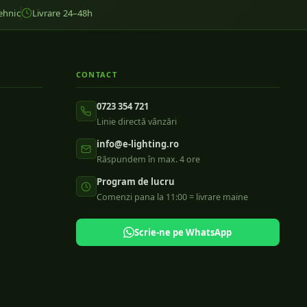
ehnic
Livrare 24–48h
CONTACT
0723 354 721
Linie directă vânzări
info@e-lighting.ro
Răspundem în max. 4 ore
Program de lucru
Comenzi pana la 11:00 = livrare maine
Scrie-ne pe WhatsApp