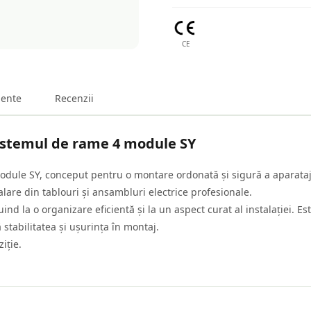
CE
ente
Recenzii
istemul de rame 4 module SY
dule SY, conceput pentru o montare ordonată și sigură a aparata
alare din tablouri și ansambluri electrice profesionale.
nd la o organizare eficientă și la un aspect curat al instalației. Este
stabilitatea și ușurința în montaj.
iție.