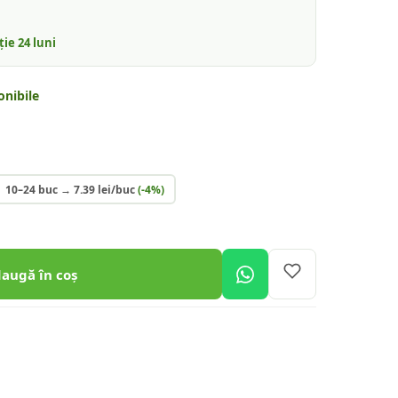
nție
24
luni
onibile
10–24 buc
→
7.39
lei/buc
(-
4
%)
daugă în coș