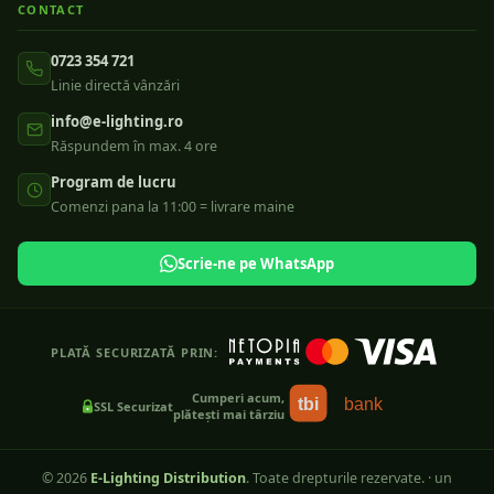
CONTACT
0723 354 721
Linie directă vânzări
info@e-lighting.ro
Răspundem în max. 4 ore
Program de lucru
Comenzi pana la 11:00 = livrare maine
Scrie-ne pe WhatsApp
PLATĂ SECURIZATĂ PRIN:
Cumperi acum,
tbi
bank
SSL Securizat
plătești mai târziu
©
2026
E-Lighting Distribution
. Toate drepturile rezervate.
·
un