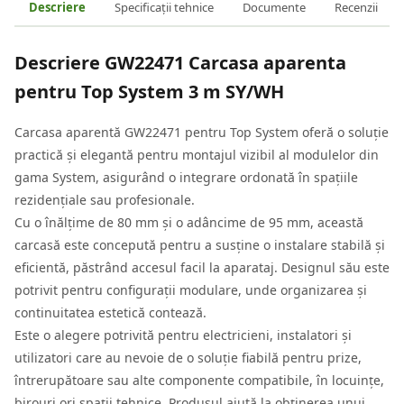
Descriere
Specificații tehnice
Documente
Recenzii
Descriere
GW22471 Carcasa aparenta
pentru Top System 3 m SY/WH
Carcasa aparentă GW22471 pentru Top System oferă o soluție
practică și elegantă pentru montajul vizibil al modulelor din
gama System, asigurând o integrare ordonată în spațiile
rezidențiale sau profesionale.
Cu o înălțime de 80 mm și o adâncime de 95 mm, această
carcasă este concepută pentru a susține o instalare stabilă și
eficientă, păstrând accesul facil la aparataj. Designul său este
potrivit pentru configurații modulare, unde organizarea și
continuitatea estetică contează.
Este o alegere potrivită pentru electricieni, instalatori și
utilizatori care au nevoie de o soluție fiabilă pentru prize,
întrerupătoare sau alte componente compatibile, în locuințe,
birouri ori spații tehnice. Produsul ajută la obținerea unui