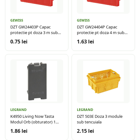
GEWISS
GEWISS
DZT GW24403P Capac
DZT GW24404P Capac
protectie pt doza 3 m sub
protectie pt doza 4 m sub
tencuiala
tencuiala
0.75 lei
1.63 lei
LEGRAND
LEGRAND
K4950 Living Now Tasta
DZT 503E Doza 3 module
Modul Orb (obturator) 1
sub tencuiala
modul Negru
1.86 lei
2.15 lei