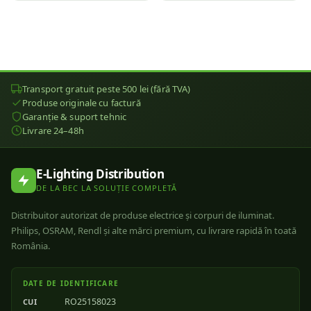
Transport gratuit peste 500 lei (fără TVA)
Produse originale cu factură
Garanție & suport tehnic
Livrare 24–48h
E-Lighting Distribution
DE LA BEC LA SOLUȚIE COMPLETĂ
Distribuitor autorizat de produse electrice și corpuri de iluminat.
Philips, OSRAM, Rendl și alte mărci premium, cu livrare rapidă în toată
România.
DATE DE IDENTIFICARE
RO25158023
CUI