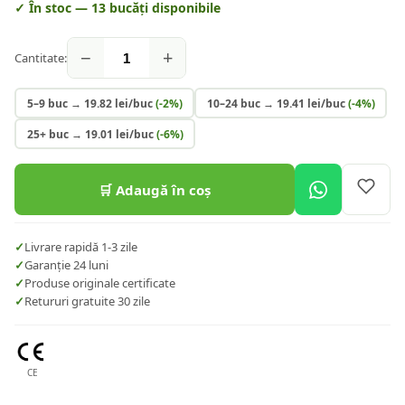
✓ În stoc —
13
bucăți disponibile
−
+
Cantitate:
5–9 buc
→
19.82
lei/buc
(-
2
%)
10–24 buc
→
19.41
lei/buc
(-
4
%)
25+ buc
→
19.01
lei/buc
(-
6
%)
🛒 Adaugă în coș
✓
Livrare rapidă 1-3 zile
✓
Garanție 24 luni
✓
Produse originale certificate
✓
Retururi gratuite 30 zile
CE