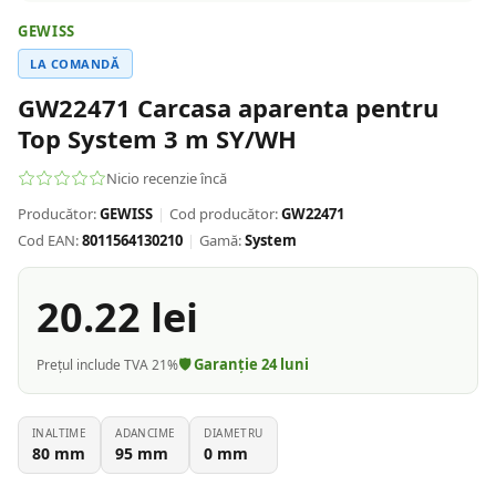
GEWISS
LA COMANDĂ
GW22471 Carcasa aparenta pentru
Top System 3 m SY/WH
Nicio recenzie încă
Producător:
GEWISS
|
Cod producător:
GW22471
Cod EAN:
8011564130210
|
Gamă:
System
20.22
lei
🛡️ Garanție
24
luni
Prețul include TVA 21%
INALTIME
ADANCIME
DIAMETRU
80
mm
95
mm
0
mm