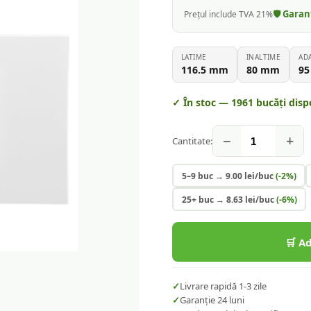
🛡️ Gara
Prețul include TVA 21%
LATIME
INALTIME
AD
116.5
mm
80
mm
95
✓ În stoc —
1961
bucăți disp
−
+
Cantitate:
5–9 buc
→
9.00
lei/buc
(-
2
%)
25+ buc
→
8.63
lei/buc
(-
6
%)
🛒 A
✓
Livrare rapidă 1-3 zile
✓
Garanție 24 luni