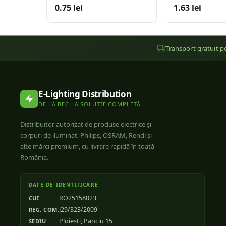
tencuiala
tencuiala
0.75 lei
1.63 lei
Transport gratuit pe
E-Lighting Distribution
DE LA BEC LA SOLUȚIE COMPLETĂ
Distribuitor autorizat de produse electrice și
corpuri de iluminat. Philips, OSRAM, Rendl și
alte mărci premium, cu livrare rapidă în toată
România.
DATE DE IDENTIFICARE
RO25158023
CUI
J29/323/2009
REG. COM.
Ploiesti, Panciu 15
SEDIU