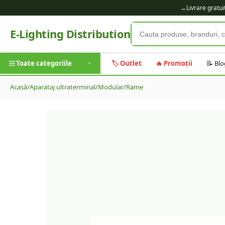
→
Livrare gratu
E-Lighting Distribution
Toate categoriile
🏷️ Outlet
🔥 Promoții
📝 Blo
Acasă
/
Aparataj ultraterminal
/
Modular
/
Rame