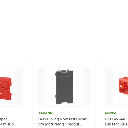
LEGRAND
GEWISS
apac
K4950 Living Now Tasta Modul
DZT GW24403
 4 m sub
Orb (obturator) 1 modul
sub tencuiala