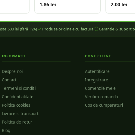
Negru
1.86 lei
2.00 lei
ste 500 lei (fără TVA)
Produse originale cu factură
Garanție & suport t
INFORMAȚII
CONT CLIENT
Despre noi
Autentificare
Contact
Inregistrare
Termeni si conditii
Comenzile mele
Confidentialitate
Verifica comanda
Politica cookies
Cos de cumparaturi
Livrare si transport
Politica de retur
Blog