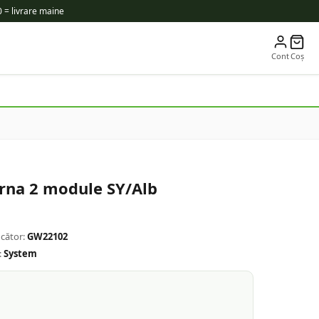
 = livrare maine
Cont
Coș
na 2 module SY/Alb
cător:
GW22102
:
System