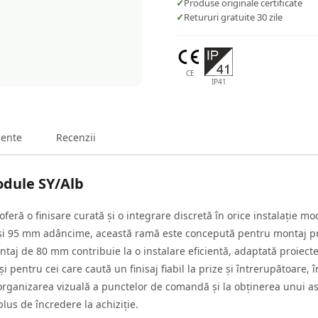
✓
Produse originale certificate
✓
Retururi gratuite 30 zile
CE
IP41
ente
Recenzii
dule SY/Alb
ră o finisare curată și o integrare discretă în orice instalație m
i 95 mm adâncime, această ramă este concepută pentru montaj prec
ntaj de 80 mm contribuie la o instalare eficientă, adaptată proiecte
 și pentru cei care caută un finisaj fiabil la prize și întrerupătoare, 
 organizarea vizuală a punctelor de comandă și la obținerea unui a
lus de încredere la achiziție.