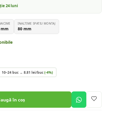
nție
24
luni
ANCIME
INALTIME SPATIU MONTAJ
mm
80
mm
onibile
10–24 buc
→
8.81
lei/buc
(-
4
%)
daugă în coș