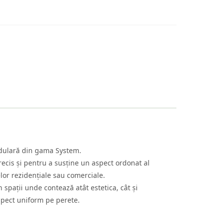
odulară din gama System.
is și pentru a susține un aspect ordonat al
lor rezidențiale sau comerciale.
în spații unde contează atât estetica, cât și
spect uniform pe perete.