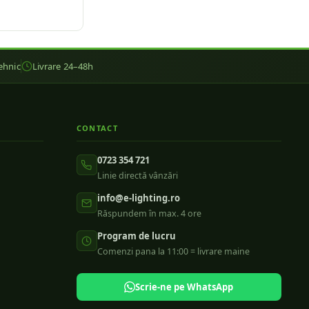
ehnic
Livrare 24–48h
CONTACT
0723 354 721
Linie directă vânzări
info@e-lighting.ro
Răspundem în max. 4 ore
Program de lucru
Comenzi pana la 11:00 = livrare maine
Scrie-ne pe WhatsApp