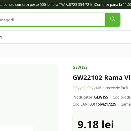
ita pentru comenzi peste 500 lei fara TVA
📞
0723 354 721
🕐
Comenzi pana la 11:00
g
GEWISS
GW22102 Rama Vir
Nicio recenzie încă
Producător:
GEWISS
|
Cod produ
Cod EAN:
8011564217225
|
Gamă
9.18
lei