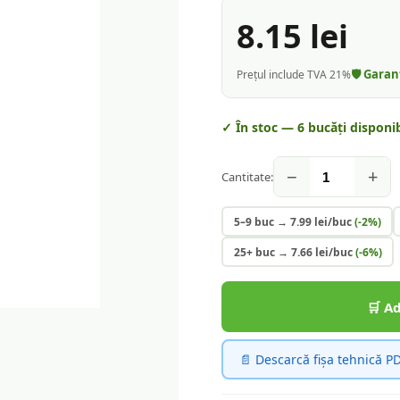
8.15
lei
🛡️ Gara
Prețul include TVA 21%
✓ În stoc —
6
bucăți disponib
−
+
Cantitate:
5–9 buc
→
7.99
lei/buc
(-
2
%)
25+ buc
→
7.66
lei/buc
(-
6
%)
🛒 A
📄 Descarcă fișa tehnică P