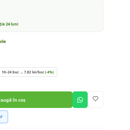
nție
24
luni
ile
10–24 buc
→
7.82
lei/buc
(-
4
%)
daugă în coș
DF