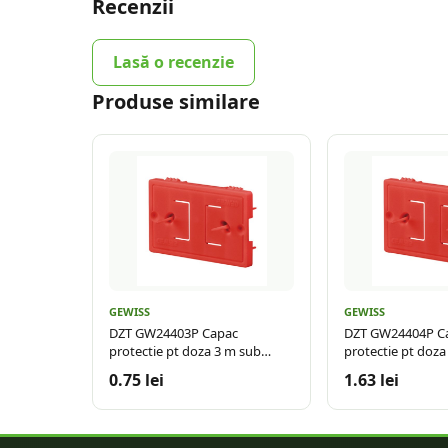
Recenzii
Lasă o recenzie
Produse similare
GEWISS
GEWISS
DZT GW24403P Capac
DZT GW24404P C
protectie pt doza 3 m sub
protectie pt doza
tencuiala
tencuiala
0.75 lei
1.63 lei