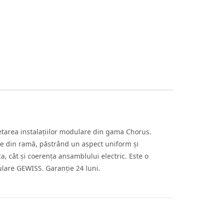
tarea instalațiilor modulare din gama Chorus.
ate din ramă, păstrând un aspect uniform și
a, cât și coerența ansamblului electric. Este o
dulare GEWISS. Garanție 24 luni.