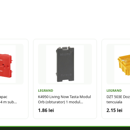
LEGRAND
LEGRAND
apac
K4950 Living Now Tasta Modul
DZT 503E Doz
 4 m sub
Orb (obturator) 1 modul
tencuiala
Negru
1.86 lei
2.15 lei