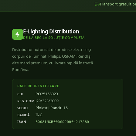
Transport gratuit pe
E-Lighting Distribution
DE LA BEC LA SOLUȚIE COMPLETĂ
Distribuitor autorizat de produse electrice și
corpuri de iluminat. Philips, OSRAM, Rendl și
alte mărci premium, cu livrare rapidă în toată
România.
DATE DE IDENTIFICARE
RO25158023
CUI
J29/323/2009
REG. COM.
Ploiesti, Panciu 15
SEDIU
ING
BANCĂ
IBAN
RO98INGB0000999904217289