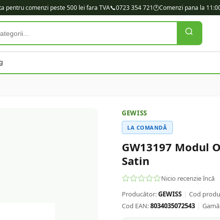
ita pentru comenzi peste 500 lei fara TVA
📞
0723 354 721
🕐
Comenzi pana la 11:00
g
GEWISS
LA COMANDĂ
GW13197 Modul Or
Satin
Nicio recenzie încă
Producător:
GEWISS
|
Cod produ
Cod EAN:
8034035072543
|
Gamă