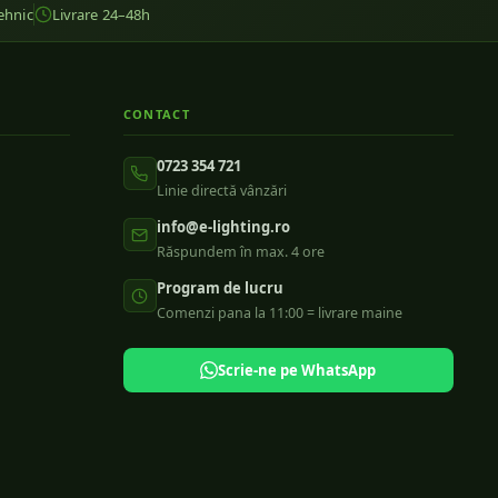
ehnic
Livrare 24–48h
CONTACT
0723 354 721
Linie directă vânzări
info@e-lighting.ro
Răspundem în max. 4 ore
Program de lucru
Comenzi pana la 11:00 = livrare maine
Scrie-ne pe WhatsApp