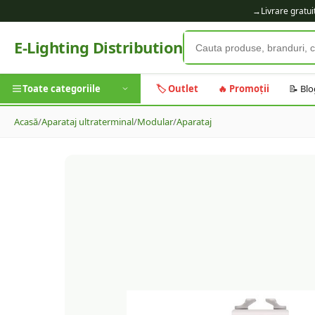
→
Livrare gratu
E-Lighting Distribution
Toate categoriile
🏷️ Outlet
🔥 Promoții
📝 Blo
Acasă
/
Aparataj ultraterminal
/
Modular
/
Aparataj