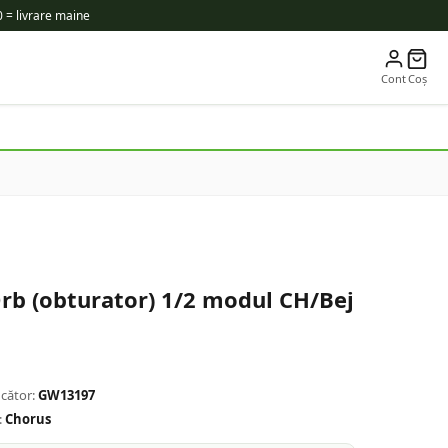
 = livrare maine
Cont
Coș
b (obturator) 1/2 modul CH/Bej
cător:
GW13197
:
Chorus