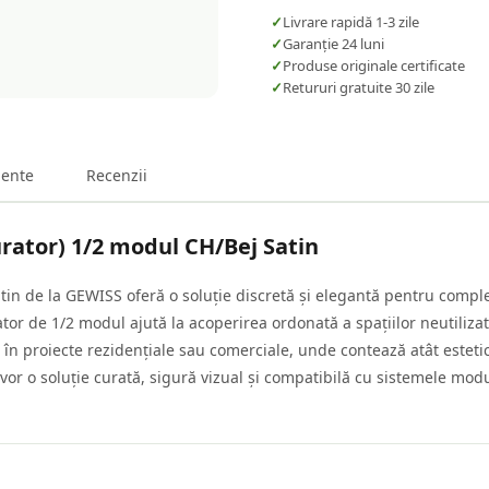
✓
Livrare rapidă 1-3 zile
✓
Garanție 24 luni
✓
Produse originale certificate
✓
Retururi gratuite 30 zile
ente
Recenzii
ator) 1/2 modul CH/Bej Satin
n de la GEWISS oferă o soluție discretă și elegantă pentru comple
tor de 1/2 modul ajută la acoperirea ordonată a spațiilor neutiliz
 în proiecte rezidențiale sau comerciale, unde contează atât estetic
e vor o soluție curată, sigură vizual și compatibilă cu sistemele mo