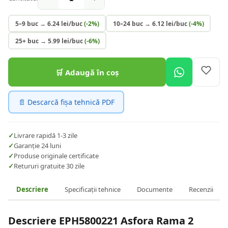
5–9 buc
→
6.24
lei/buc
(-
2
%)
10–24 buc
→
6.12
lei/buc
(-
4
%)
25+ buc
→
5.99
lei/buc
(-
6
%)
🛒 Adaugă în coș
📄 Descarcă fișa tehnică PDF
✓
Livrare rapidă 1-3 zile
✓
Garanție 24 luni
✓
Produse originale certificate
✓
Retururi gratuite 30 zile
Descriere
Specificații tehnice
Documente
Recenzii
Descriere
EPH5800221 Asfora Rama 2