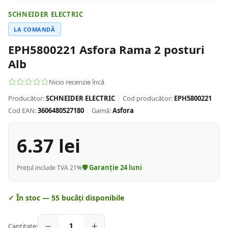
SCHNEIDER ELECTRIC
LA COMANDĂ
EPH5800221 Asfora Rama 2 posturi
Alb
Nicio recenzie încă
Producător:
SCHNEIDER ELECTRIC
|
Cod producător:
EPH5800221
Cod EAN:
3606480527180
|
Gamă:
Asfora
6.37
lei
🛡️ Garanție
24
luni
Prețul include TVA 21%
✓ În stoc —
55
bucăți disponibile
−
+
Cantitate: