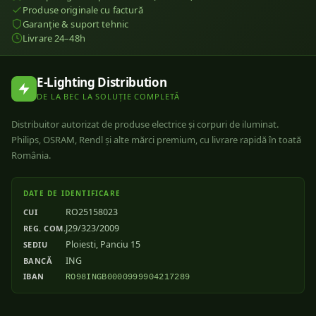
Produse originale cu factură
Garanție & suport tehnic
Livrare 24–48h
E-Lighting Distribution
DE LA BEC LA SOLUȚIE COMPLETĂ
Distribuitor autorizat de produse electrice și corpuri de iluminat.
Philips, OSRAM, Rendl și alte mărci premium, cu livrare rapidă în toată
România.
DATE DE IDENTIFICARE
RO25158023
CUI
J29/323/2009
REG. COM.
Ploiesti, Panciu 15
SEDIU
ING
BANCĂ
IBAN
RO98INGB0000999904217289