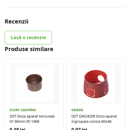
Recenzii
Lasă o recenzie
Produse similare
FLORY LIGHTING
GEWISS
DZT Doza aparat tencuiala
DZT GW24208 Doza aparat
01 60mm ID 1468
ingropata conica 60x46
0.38 lei
0.97 lei