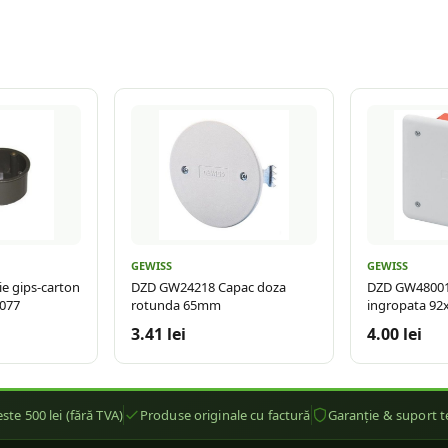
GEWISS
GEWISS
ie gips-carton
DZD GW24218 Capac doza
DZD GW48001 
077
rotunda 65mm
ingropata 92
3.41 lei
4.00 lei
ste 500 lei (fără TVA)
Produse originale cu factură
Garanție & suport t