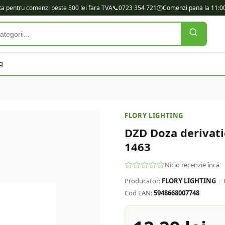
ita pentru comenzi peste 500 lei fara TVA
📞
0723 354 721
🕐
Comenzi pana la 11:00
g
FLORY LIGHTING
DZD Doza derivat
1463
Nicio recenzie încă
Producător:
FLORY LIGHTING
|
Cod EAN:
5948668007748