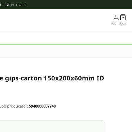
 = livrare maine
Cont
Coș
ie gips-carton 150x200x60mm ID
Cod producător:
5948668007748