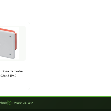
Doza derivatie
x92x45 IP40
ehnic
Livrare 24–48h