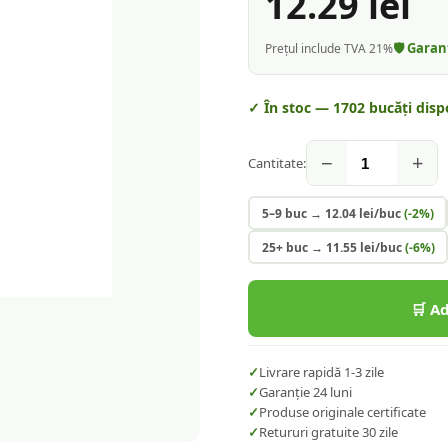
12.29
lei
🛡️ Gara
Prețul include TVA 21%
✓ În stoc —
1702
bucăți disp
−
+
Cantitate:
5–9 buc
→
12.04
lei/buc
(-
2
%)
25+ buc
→
11.55
lei/buc
(-
6
%)
🛒 A
✓
Livrare rapidă 1-3 zile
✓
Garanție 24 luni
✓
Produse originale certificate
✓
Retururi gratuite 30 zile