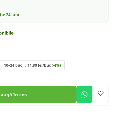
nție
24
luni
onibile
10–24 buc
→
11.80
lei/buc
(-
4
%)
daugă în coș