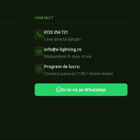
CONTACT
0723 354 721
Linie directă vânzări
info@e-lighting.ro
Răspundem în max. 4 ore
Program de lucru
Comenzi pana la 11:00 = livrare maine
Scrie-ne pe WhatsApp