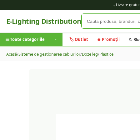
→
Livrare gratu
E-Lighting Distribution
Toate categoriile
🏷️ Outlet
🔥 Promoții
📝 Blo
Acasă
/
Sisteme de gestionarea cablurilor
/
Doze leg
/
Plastice