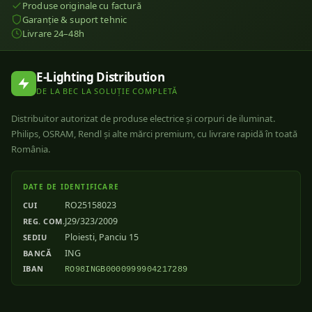
Produse originale cu factură
Garanție & suport tehnic
Livrare 24–48h
E-Lighting Distribution
DE LA BEC LA SOLUȚIE COMPLETĂ
Distribuitor autorizat de produse electrice și corpuri de iluminat.
Philips, OSRAM, Rendl și alte mărci premium, cu livrare rapidă în toată
România.
DATE DE IDENTIFICARE
RO25158023
CUI
J29/323/2009
REG. COM.
Ploiesti, Panciu 15
SEDIU
ING
BANCĂ
IBAN
RO98INGB0000999904217289