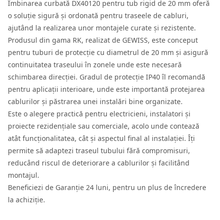
Îmbinarea curbată DX40120 pentru tub rigid de 20 mm oferă
o soluție sigură și ordonată pentru traseele de cabluri,
ajutând la realizarea unor montajele curate și rezistente.
Produsul din gama RK, realizat de GEWISS, este conceput
pentru tuburi de protecție cu diametrul de 20 mm și asigură
continuitatea traseului în zonele unde este necesară
schimbarea direcției. Gradul de protecție IP40 îl recomandă
pentru aplicații interioare, unde este importantă protejarea
cablurilor și păstrarea unei instalări bine organizate.
Este o alegere practică pentru electricieni, instalatori și
proiecte rezidențiale sau comerciale, acolo unde contează
atât funcționalitatea, cât și aspectul final al instalației. Îți
permite să adaptezi traseul tubului fără compromisuri,
reducând riscul de deteriorare a cablurilor și facilitând
montajul.
Beneficiezi de Garanție 24 luni, pentru un plus de încredere
la achiziție.