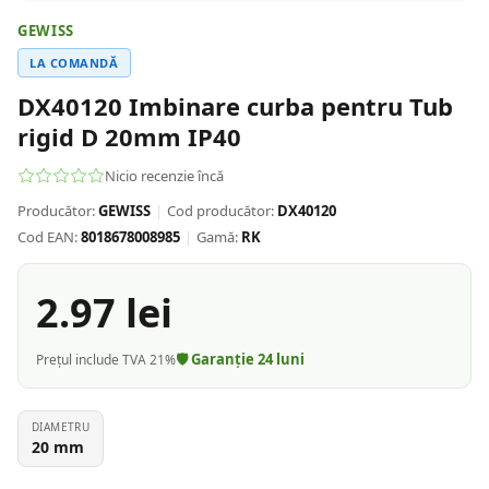
GEWISS
LA COMANDĂ
DX40120 Imbinare curba pentru Tub
rigid D 20mm IP40
Nicio recenzie încă
Producător:
GEWISS
|
Cod producător:
DX40120
Cod EAN:
8018678008985
|
Gamă:
RK
2.97
lei
🛡️ Garanție
24
luni
Prețul include TVA 21%
DIAMETRU
20
mm