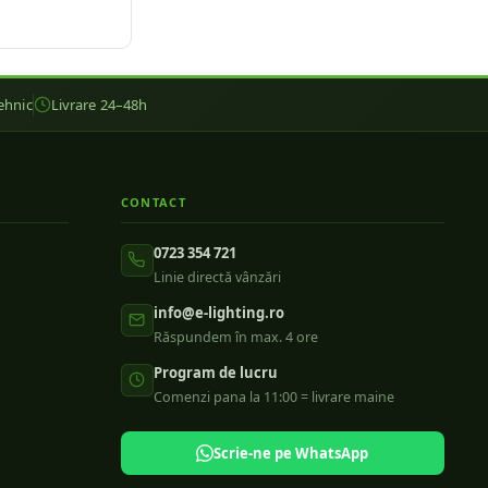
ehnic
Livrare 24–48h
CONTACT
0723 354 721
Linie directă vânzări
info@e-lighting.ro
Răspundem în max. 4 ore
Program de lucru
Comenzi pana la 11:00 = livrare maine
Scrie-ne pe WhatsApp