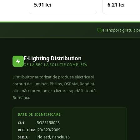
5.91 lei
6.21 lei
Transport gratuit pe
E-Lighting Distribution
DE LA BEC LA SOLUȚIE COMPLETĂ
Distribuitor autorizat de produse electrice și
corpuri de iluminat. Philips, OSRAM, Rendl și
alte mărci premium, cu livrare rapidă în toată
România.
DATE DE IDENTIFICARE
RO25158023
CUI
J29/323/2009
REG. COM.
Ploiesti, Panciu 15
SEDIU