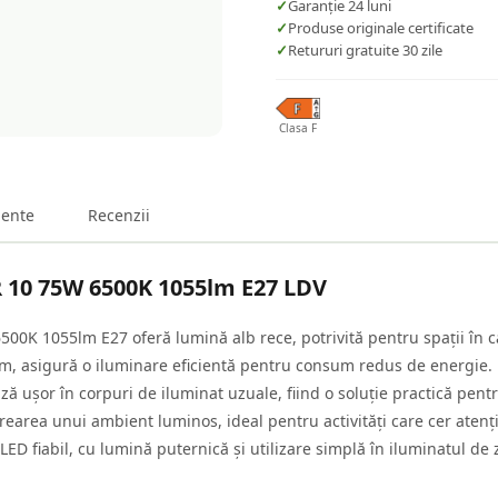
✓
Garanție 24 luni
✓
Produse originale certificate
✓
Retururi gratuite 30 zile
Clasa F
ente
Recenzii
R 10 75W 6500K 1055lm E27 LDV
 1055lm E27 oferă lumină alb rece, potrivită pentru spații în care 
 lm, asigură o iluminare eficientă pentru consum redus de energie.
ză ușor în corpuri de iluminat uzuale, fiind o soluție practică pentr
earea unui ambient luminos, ideal pentru activități care cer atenție
LED fiabil, cu lumină puternică și utilizare simplă în iluminatul de 