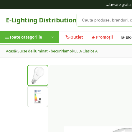
→
Livrare gratu
E-Lighting Distribution
Toate categoriile
🏷️ Outlet
🔥 Promoții
📝 Blo
Acasă
/
Surse de iluminat - becuri/lampi
/
LED
/
Clasice A