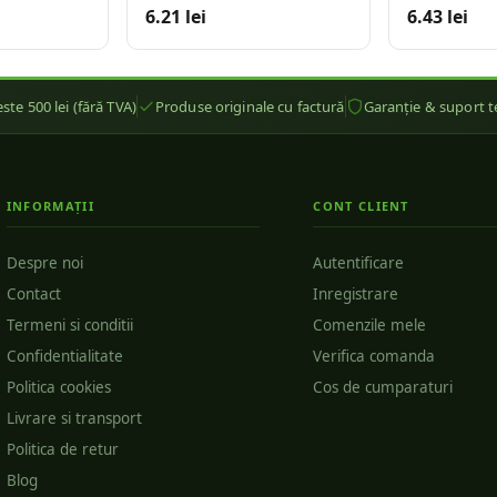
6.21 lei
6.43 lei
ste 500 lei (fără TVA)
Produse originale cu factură
Garanție & suport t
INFORMAȚII
CONT CLIENT
Despre noi
Autentificare
Contact
Inregistrare
Termeni si conditii
Comenzile mele
Confidentialitate
Verifica comanda
Politica cookies
Cos de cumparaturi
Livrare si transport
Politica de retur
Blog