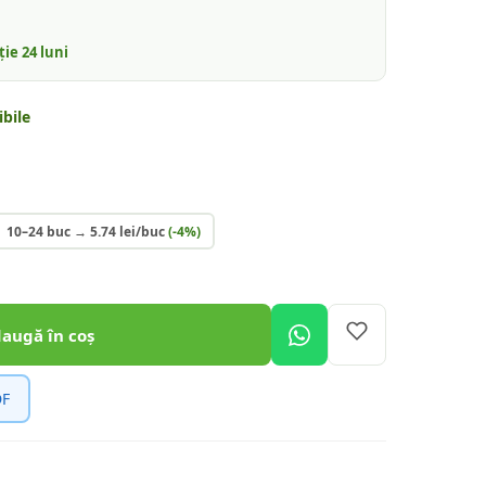
nție
24
luni
bile
10–24 buc
→
5.74
lei/buc
(-
4
%)
daugă în coș
DF