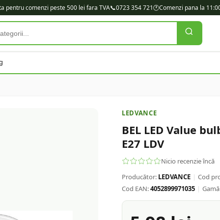
ita pentru comenzi peste 500 lei fara TVA
📞
0723 354 721
🕐
Comenzi pana la 11:00
g
LEDVANCE
BEL LED Value bu
E27 LDV
Nicio recenzie încă
Producător:
LEDVANCE
|
Cod pr
Cod EAN:
4052899971035
|
Gamă