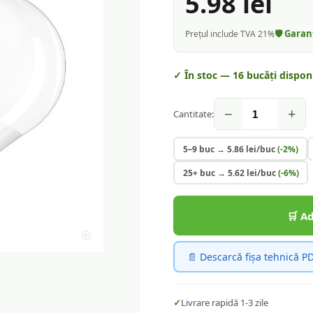
5.98
lei
🛡️ Gara
Prețul include TVA 21%
✓ În stoc —
16
bucăți disponi
−
+
Cantitate:
5–9 buc
→
5.86
lei/buc
(-
2
%)
25+ buc
→
5.62
lei/buc
(-
6
%)
🛒 A
📄 Descarcă fișa tehnică P
✓
Livrare rapidă 1-3 zile