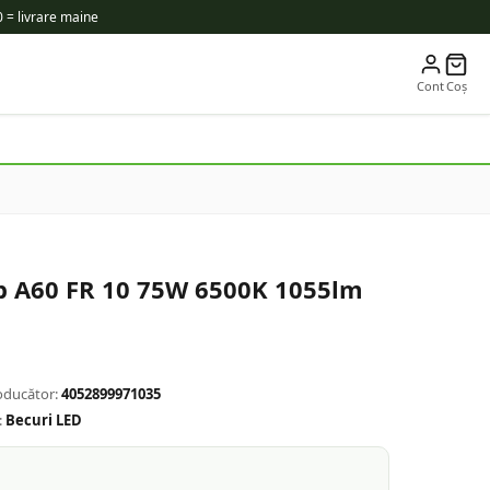
 = livrare maine
Cont
Coș
lb A60 FR 10 75W 6500K 1055lm
oducător:
4052899971035
:
Becuri LED