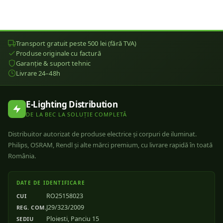
Transport gratuit peste 500 lei (fără TVA)
Produse originale cu factură
Garanție & suport tehnic
Livrare 24–48h
E-Lighting Distribution
DE LA BEC LA SOLUȚIE COMPLETĂ
Distribuitor autorizat de produse electrice și corpuri de iluminat.
Philips, OSRAM, Rendl și alte mărci premium, cu livrare rapidă în toată
România.
DATE DE IDENTIFICARE
RO25158023
CUI
J29/323/2009
REG. COM.
Ploiesti, Panciu 15
SEDIU