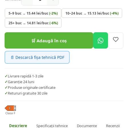
5–9 buc
→
15.44
lei/buc
(-
2
%)
10–24 buc
→
15.13
lei/buc
(-
4
%)
25+ buc
→
14.81
lei/buc
(-
6
%)
🛒 Adaugă în coș
📄 Descarcă fișa tehnică PDF
✓
Livrare rapidă 1-3 zile
✓
Garanție 24 luni
✓
Produse originale certificate
✓
Retururi gratuite 30 zile
Clasa F
Descriere
Specificații tehnice
Documente
Recenzii