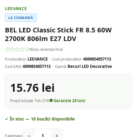
LEDVANCE
LA COMANDĂ
BEL LED Classic Stick FR 8.5 60W
2700K 806lm E27 LDV
Nicio recenzie încă
Producător:
LEDVANCE
|
Cod producător:
4099854057113
Cod EAN:
4099854057113
|
Gamă:
Becuri LED Decorative
15.76
lei
🛡️ Garanție
24
luni
Prețul include TVA 21%
✓ În stoc —
10
bucăți disponibile
−
+
Cantitate: