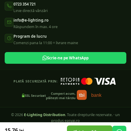
0723 354 721
Linie directă vânzări
info@e-lighting.ro
Răspundem în max. 4 ore
Program de lucru
Comenzi pana la 11:00 = livrare maine
Scrie-ne pe WhatsApp
PLATĂ SECURIZATĂ PRIN:
Cumperi acum,
tbi
bank
SSL Securizat
plătești mai târziu
©
2026
E-Lighting Distribution
. Toate drepturile rezervate.
·
un
produs easyai.ro
ANPC — SAL
SOL Online
15.76
lei