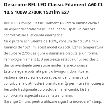
Descriere
BEL LED Classic Filament A60 CL
10.5 100W 2700K 1521lm E27
Becul LED Philips Classic Filament A60 oferă lumină caldă și
un aspect decorativ clasic, ideal pentru spații în care vrei
confort vizual și eficiență energetică.
Cu o putere echivalentă de 100W, consum de 10,5W și flux
luminos de 1521 lm, acest model cu soclu E27 și temperatură
de culoare 2700K asigură o iluminare plăcută și uniformă.
Tehnologia filament LED păstrează estetica unui bec clasic,
dar cu avantajele unei surse moderne și economice.
Este o alegere potrivită pentru livinguri, dormitoare,
restaurante sau zone decorative, unde lumina caldă
contribuie la o atmosferă primitoare. Îți permite să înlocuiești
becurile tradiționale cu o soluție mai eficientă, fără a
compromite aspectul sau calitatea luminii.
Garanție 24 luni, pentru utilizare sigură și încredere în timp.