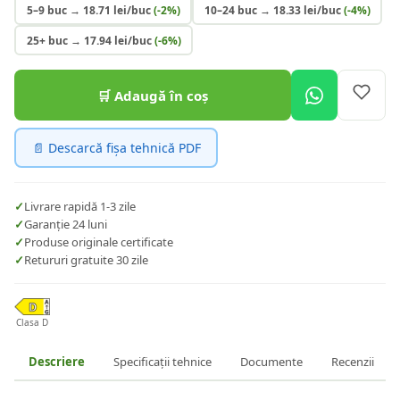
5–9 buc
→
18.71
lei/buc
(-
2
%)
10–24 buc
→
18.33
lei/buc
(-
4
%)
25+ buc
→
17.94
lei/buc
(-
6
%)
🛒 Adaugă în coș
📄 Descarcă fișa tehnică PDF
✓
Livrare rapidă 1-3 zile
✓
Garanție 24 luni
✓
Produse originale certificate
✓
Retururi gratuite 30 zile
Clasa D
Descriere
Specificații tehnice
Documente
Recenzii