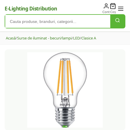
E-Lighting Distribution
Cont
Coș
Acasă
/
Surse de iluminat - becuri/lampi
/
LED
/
Clasice A