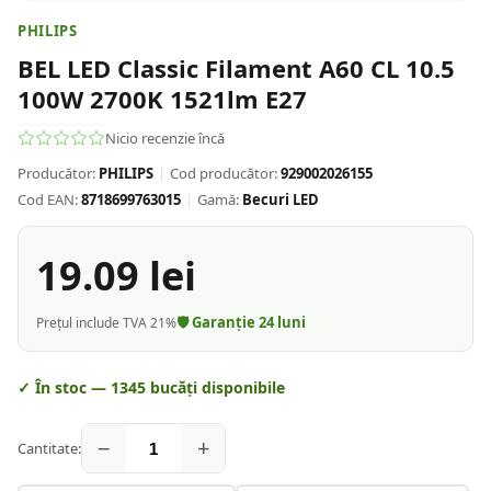
PHILIPS
BEL LED Classic Filament A60 CL 10.5
100W 2700K 1521lm E27
Nicio recenzie încă
Producător:
PHILIPS
|
Cod producător:
929002026155
Cod EAN:
8718699763015
|
Gamă:
Becuri LED
19.09
lei
🛡️ Garanție
24
luni
Prețul include TVA 21%
✓ În stoc —
1345
bucăți disponibile
−
+
Cantitate: