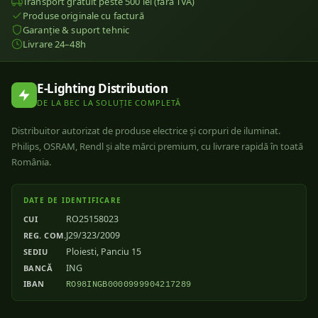
Transport gratuit peste 500 lei (fără TVA)
Produse originale cu factură
Garanție & suport tehnic
Livrare 24–48h
E-Lighting Distribution
DE LA BEC LA SOLUȚIE COMPLETĂ
Distribuitor autorizat de produse electrice și corpuri de iluminat.
Philips, OSRAM, Rendl și alte mărci premium, cu livrare rapidă în toată
România.
DATE DE IDENTIFICARE
RO25158023
CUI
J29/323/2009
REG. COM.
Ploiesti, Panciu 15
SEDIU
ING
BANCĂ
IBAN
RO98INGB0000999904217289